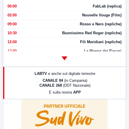
00:00
FabLab (replica)
02:00
Nouvelle Vouge (Film)
09:00
Rosso e Nero (repliche)
10:30
Buonissimo Red Roger (repliche)
12:00
Fili Meridiani (repliche)
13:00
La Mappa dei Piaceri
14:00
LabNews
17:00
LabNews (replica)
LABTV
e anche sul digitale terrestre
18:30
Di Faccia e di Profilo (repliche)
CANALE 84
(in Campania)
CANALE 268
(DDT Nazionale)
19:30
LabNews (Diretta)
E sulla nostra
APP
21:00
Free Sport
23:00
LabNews (replica)