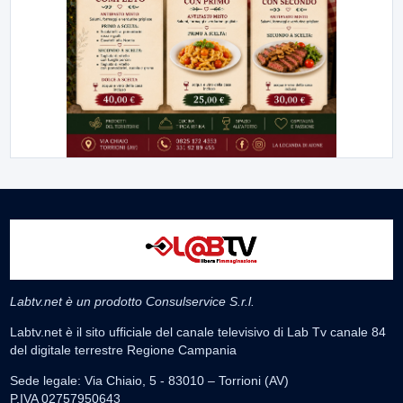
Labtv.net è un prodotto Consulservice S.r.l.
Labtv.net è il sito ufficiale del canale televisivo di Lab Tv canale 84
del digitale terrestre Regione Campania
Sede legale: Via Chiaio, 5 - 83010 – Torrioni (AV)
P.IVA 02757950643