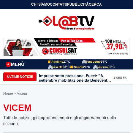
CHI SIAMO
CONTATTI
PUBBLICITÀ
CERCA
Avellino
27°C
Benevento
29°C
MENÙ
+
Caserta
28°C
Napoli
29°C
Salerno
30°C
Imprese sotto pressione, Fucci: “A
ULTIME NOTIZIE
2 ORE FA
settembre mobilitazione da Benevento
e Avellino”
Home
> Vicem
VICEM
Tutte le notizie, gli approfondimenti e gli aggiornamenti della
sezione.