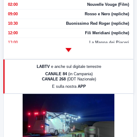
02:00
Nouvelle Vouge (Film)
09:00
Rosso e Nero (repliche)
10:30
Buonissimo Red Roger (repliche)
12:00
Fili Meridiani (repliche)
13:00
La Mappa dei Piaceri
14:00
LabNews
17:00
LabNews (replica)
LABTV
e anche sul digitale terrestre
18:30
Di Faccia e di Profilo (repliche)
CANALE 84
(in Campania)
CANALE 268
(DDT Nazionale)
19:30
LabNews (Diretta)
E sulla nostra
APP
21:00
Free Sport
23:00
LabNews (replica)