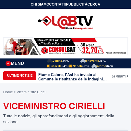
CHI SIAMO
CONTATTI
PUBBLICITÀ
CERCA
Avellino
34°C
Benevento
35°C
MENÙ
+
Caserta
34°C
Napoli
33°C
Salerno
34°C
Fiume Calore, l’Asl ha inviato al
ULTIME NOTIZIE
16 MINUTI FA
Comune le risultanze delle indagini
effettuate
Home
> Viceministro Cirielli
VICEMINISTRO CIRIELLI
Tutte le notizie, gli approfondimenti e gli aggiornamenti della
sezione.