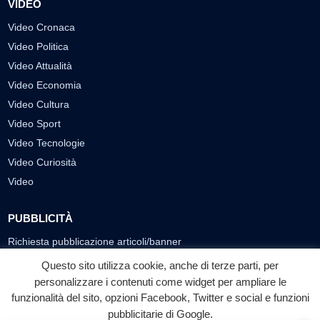
VIDEO
Video Cronaca
Video Politica
Video Attualità
Video Economia
Video Cultura
Video Sport
Video Tecnologie
Video Curiosità
Video
PUBBLICITÀ
Richiesta pubblicazione articoli/banner
Questo sito utilizza cookie, anche di terze parti, per
SEGUICI SUI SOCIAL
personalizzare i contenuti come widget per ampliare le
funzionalità del sito, opzioni Facebook, Twitter e social e funzioni
f
◎
▶
pubblicitarie di Google.