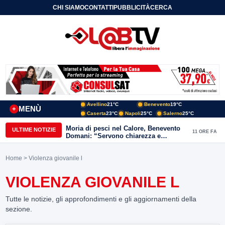
CHI SIAMO
CONTATTI
PUBBLICITÀ
CERCA
Avellino
21°C
Benevento
19°C
MENÙ
+
Caserta
23°C
Napoli
25°C
Salerno
25°C
Moria di pesci nel Calore, Benevento
ULTIME NOTIZIE
11 ORE FA
Domani: “Servono chiarezza e
approfondimenti sulla gestione
ambientale”
Home
> Violenza giovanile l
VIOLENZA GIOVANILE L
Tutte le notizie, gli approfondimenti e gli aggiornamenti della
sezione.