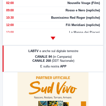
02:00
Nouvelle Vouge (Film)
09:00
Rosso e Nero (repliche)
10:30
Buonissimo Red Roger (repliche)
12:00
Fili Meridiani (repliche)
13:00
La Mappa dei Piaceri
14:00
LabNews
17:00
LabNews (replica)
LABTV
e anche sul digitale terrestre
18:30
Di Faccia e di Profilo (repliche)
CANALE 84
(in Campania)
CANALE 268
(DDT Nazionale)
19:30
LabNews (Diretta)
E sulla nostra
APP
21:00
Free Sport
23:00
LabNews (replica)