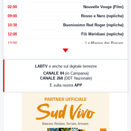
02:00
Nouvelle Vouge (Film)
09:00
Rosso e Nero (repliche)
10:30
Buonissimo Red Roger (repliche)
12:00
Fili Meridiani (repliche)
13:00
La Mappa dei Piaceri
14:00
LabNews
17:00
LabNews (replica)
LABTV
e anche sul digitale terrestre
18:30
Di Faccia e di Profilo (repliche)
CANALE 84
(in Campania)
CANALE 268
(DDT Nazionale)
19:30
LabNews (Diretta)
E sulla nostra
APP
21:00
Free Sport
23:00
LabNews (replica)