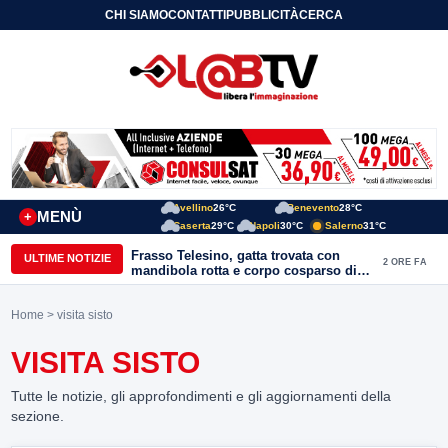
CHI SIAMO
CONTATTI
PUBBLICITÀ
CERCA
Avellino
26°C
Benevento
28°C
MENÙ
+
Caserta
29°C
Napoli
30°C
Salerno
31°C
Frasso Telesino, gatta trovata con
ULTIME NOTIZIE
2 ORE FA
mandibola rotta e corpo cosparso di
colla: “Atto di inaudita crudeltà”
Home
> visita sisto
VISITA SISTO
Tutte le notizie, gli approfondimenti e gli aggiornamenti della
sezione.