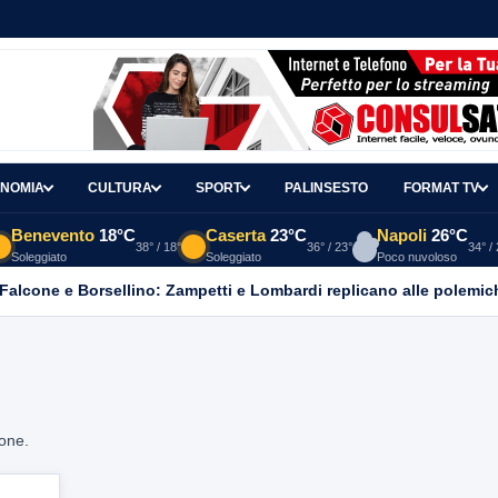
NOMIA
CULTURA
SPORT
PALINSESTO
FORMAT TV
Benevento
18°C
Caserta
23°C
Napoli
26°C
38° / 18°
36° / 23°
34° /
Soleggiato
Soleggiato
Poco nuvoloso
 Falcone e Borsellino: Zampetti e Lombardi replicano alle polemic
ione.