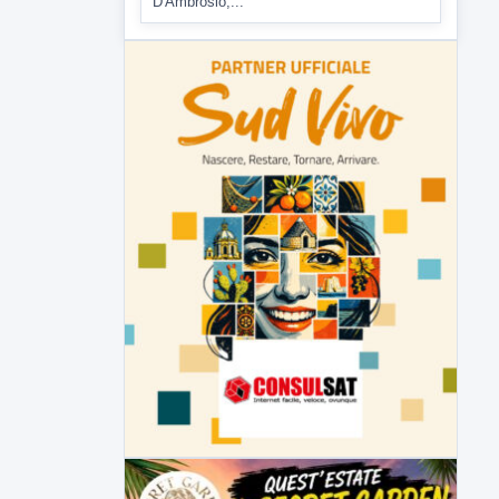
▶
6 AGOSTO 2026
ATTUALITÀ
Tirata del Carro ancora in forse,
D'Ambrosio: continuiamo a lavorare
L'assessore comunale alla Cultura di
Mirabella Eclano, Raffaella Rita
D'Ambrosio,...