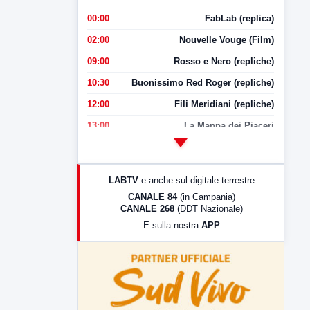
00:00
FabLab (replica)
02:00
Nouvelle Vouge (Film)
09:00
Rosso e Nero (repliche)
10:30
Buonissimo Red Roger (repliche)
12:00
Fili Meridiani (repliche)
13:00
La Mappa dei Piaceri
14:00
LabNews
17:00
LabNews (replica)
LABTV
e anche sul digitale terrestre
18:30
Di Faccia e di Profilo (repliche)
CANALE 84
(in Campania)
CANALE 268
(DDT Nazionale)
19:30
LabNews (Diretta)
E sulla nostra
APP
21:00
Free Sport
23:00
LabNews (replica)