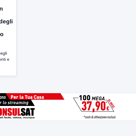
an
degli
ro
egli
nti e