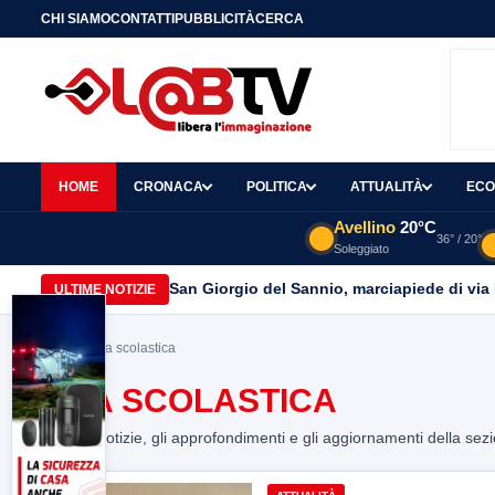
CHI SIAMO
CONTATTI
PUBBLICITÀ
CERCA
HOME
CRONACA
POLITICA
ATTUALITÀ
ECO
Avellino
20°C
36° / 20°
Soleggiato
San Giorgio del Sannio, marciapiede di via
ULTIME NOTIZIE
Home
> vita scolastica
VITA SCOLASTICA
Tutte le notizie, gli approfondimenti e gli aggiornamenti della sez