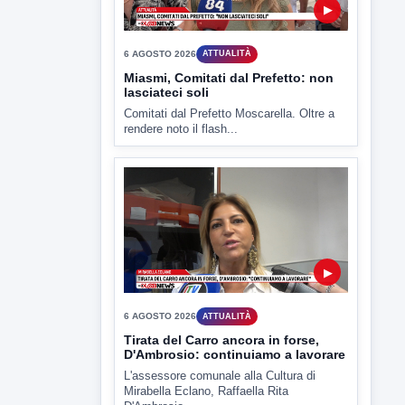
Capua Vetere chiude le...
▶
6 AGOSTO 2026
ATTUALITÀ
Miasmi, Comitati dal Prefetto: non
lasciateci soli
Comitati dal Prefetto Moscarella. Oltre a
rendere noto il flash...