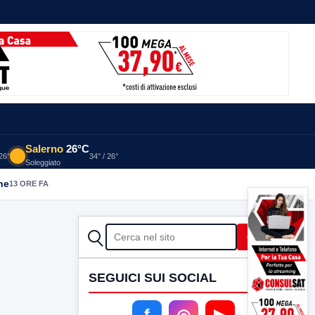
Salerno
26°C
 26°
34° / 26°
Soleggiato
he
13 ORE FA
CERCA
Cerca
SEGUICI SUI SOCIAL
f
◎
▶