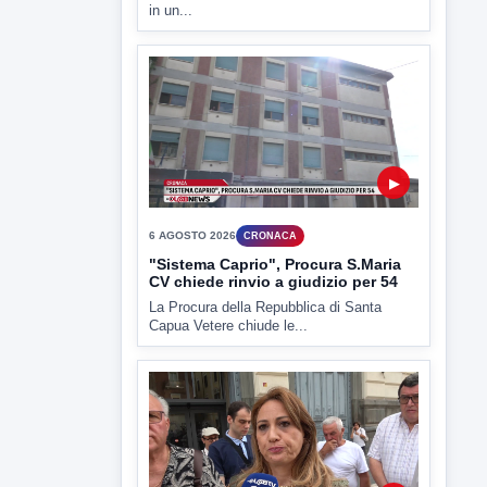
▶
6 AGOSTO 2026
CRONACA
Trovato in casa 42enne in una
pozza di sangue, giallo a viale Italia
Ritrovato senza vita il corpo di un 42enne
in un...
▶
6 AGOSTO 2026
CRONACA
"Sistema Caprio", Procura S.Maria
CV chiede rinvio a giudizio per 54
La Procura della Repubblica di Santa