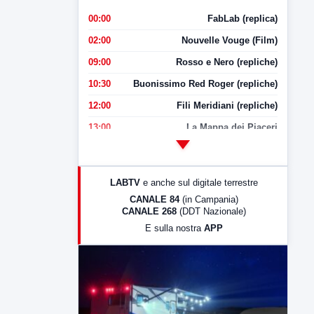
00:00
FabLab (replica)
02:00
Nouvelle Vouge (Film)
09:00
Rosso e Nero (repliche)
10:30
Buonissimo Red Roger (repliche)
12:00
Fili Meridiani (repliche)
13:00
La Mappa dei Piaceri
14:00
LabNews
17:00
LabNews (replica)
LABTV
e anche sul digitale terrestre
18:30
Di Faccia e di Profilo (repliche)
CANALE 84
(in Campania)
CANALE 268
(DDT Nazionale)
19:30
LabNews (Diretta)
E sulla nostra
APP
21:00
Free Sport
23:00
LabNews (replica)