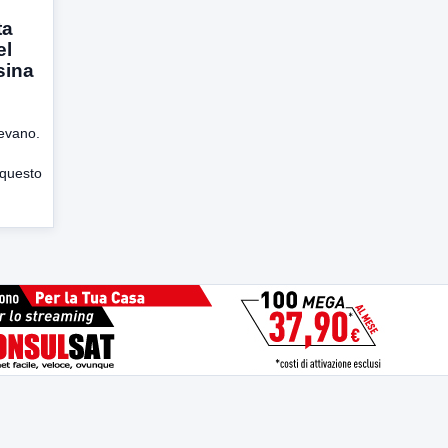
ta
el
sina
evano.
 questo