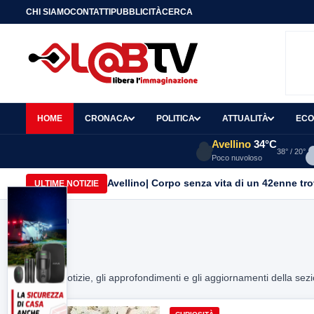
CHI SIAMO
CONTATTI
PUBBLICITÀ
CERCA
HOME
CRONACA
POLITICA
ATTUALITÀ
ECO
Avellino
34°C
38° / 20°
Poco nuvoloso
Avellino| Corpo senza vita di un 42enne trov
ULTIME NOTIZIE
Home
> wh
WH
Tutte le notizie, gli approfondimenti e gli aggiornamenti della sez