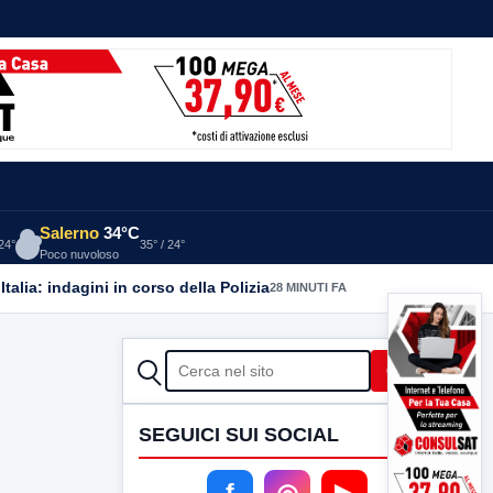
Salerno
34°C
 24°
35° / 24°
Poco nuvoloso
alia: indagini in corso della Polizia
28 MINUTI FA
CERCA
Cerca
SEGUICI SUI SOCIAL
f
◎
▶