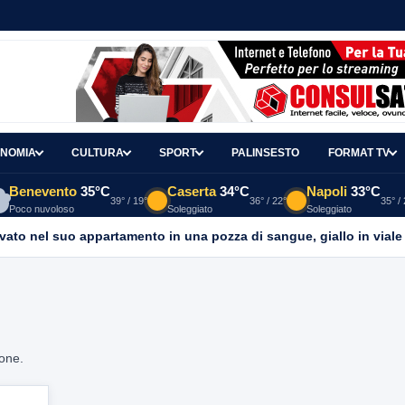
NOMIA
CULTURA
SPORT
PALINSESTO
FORMAT TV
Benevento
35°C
Caserta
34°C
Napoli
33°C
39° / 19°
36° / 22°
35° /
Poco nuvoloso
Soleggiato
Soleggiato
ato nel suo appartamento in una pozza di sangue, giallo in viale It
ione.