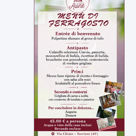
▶
6 AGOSTO 2026
ATTUALITÀ
Tirata del Carro ancora in forse,
D'Ambrosio: continuiamo a lavorare
L'assessore comunale alla Cultura di
Mirabella Eclano, Raffaella Rita
D'Ambrosio,...