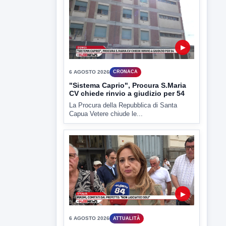
▶
6 AGOSTO 2026
CRONACA
Trovato in casa 42enne in una
pozza di sangue, giallo a viale Italia
Ritrovato senza vita il corpo di un 42enne
in un...
▶
6 AGOSTO 2026
CRONACA
"Sistema Caprio", Procura S.Maria
CV chiede rinvio a giudizio per 54
La Procura della Repubblica di Santa