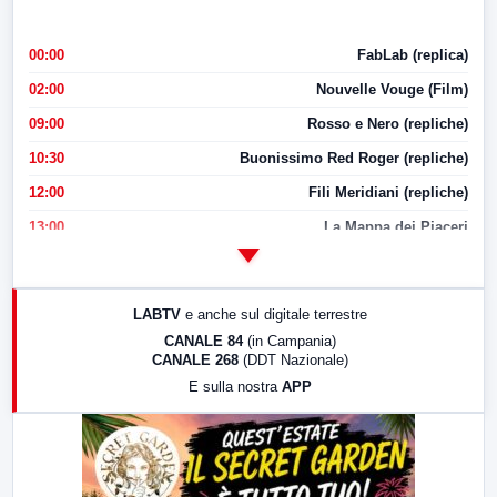
00:00
FabLab (replica)
02:00
Nouvelle Vouge (Film)
09:00
Rosso e Nero (repliche)
10:30
Buonissimo Red Roger (repliche)
12:00
Fili Meridiani (repliche)
13:00
La Mappa dei Piaceri
14:00
LabNews
17:00
LabNews (replica)
LABTV
e anche sul digitale terrestre
18:30
Di Faccia e di Profilo (repliche)
CANALE 84
(in Campania)
CANALE 268
(DDT Nazionale)
19:30
LabNews (Diretta)
E sulla nostra
APP
21:00
Free Sport
23:00
LabNews (replica)