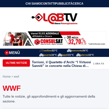
CHI SIAMO
CONTATTI
PUBBLICITÀ
CERCA
Avellino
32°C
Benevento
34°C
MENÙ
+
Caserta
32°C
Napoli
31°C
Salerno
33°C
Torrioni, il Quartetto d’Archi “I Virtuosi
ULTIME NOTIZIE
1 ORA FA
Sanniti” in concerto nella Chiesa di
San Michele Arcangelo
Home
> wwf
WWF
Tutte le notizie, gli approfondimenti e gli aggiornamenti della
sezione.