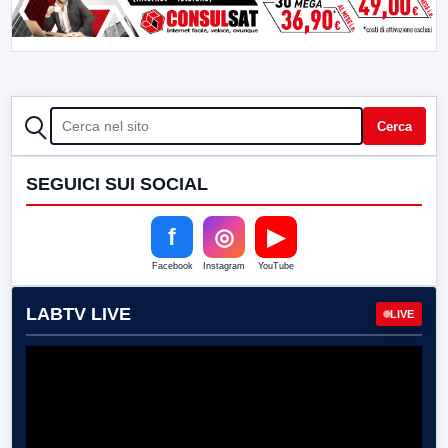
CERCA
Cerca
SEGUICI SUI SOCIAL
f
◎
▶
Facebook
Instagram
YouTube
LABTV LIVE
LIVE