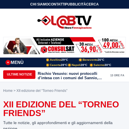
CHI SIAMO
CONTATTI
PUBBLICITÀ
CERCA
Avellino
29°C
Benevento
26°C
MENÙ
+
Caserta
28°C
Napoli
28°C
Salerno
30°C
Rischio Vesuvio: nuovi protocolli
ULTIME NOTIZIE
13 ORE FA
d’intesa con i comuni del Sannio,
firmato il protocollo con Arpaise
Home
> XII edizione del “Torneo Friends”
XII EDIZIONE DEL “TORNEO
FRIENDS”
Tutte le notizie, gli approfondimenti e gli aggiornamenti della
sezione.