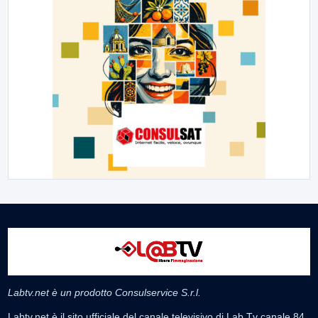
Labtv.net è un prodotto Consulservice S.r.l.
Labtv.net è il sito ufficiale del canale televisivo di Lab Tv canale 84