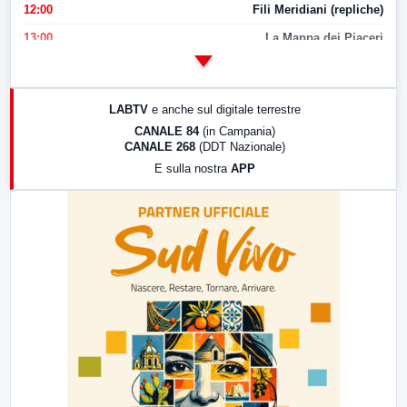
12:00
Fili Meridiani (repliche)
13:00
La Mappa dei Piaceri
14:00
LabNews
17:00
LabNews (replica)
LABTV
e anche sul digitale terrestre
18:30
Di Faccia e di Profilo (repliche)
CANALE 84
(in Campania)
CANALE 268
(DDT Nazionale)
19:30
LabNews (Diretta)
E sulla nostra
APP
21:00
Free Sport
23:00
LabNews (replica)