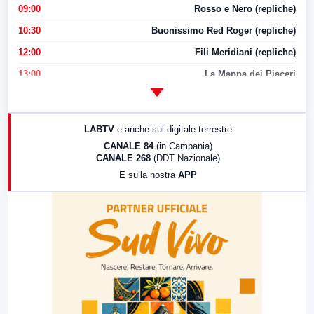
09:00
Rosso e Nero (repliche)
10:30
Buonissimo Red Roger (repliche)
12:00
Fili Meridiani (repliche)
13:00
La Mappa dei Piaceri
14:00
LabNews
17:00
LabNews (replica)
LABTV
e anche sul digitale terrestre
18:30
Di Faccia e di Profilo (repliche)
CANALE 84
(in Campania)
CANALE 268
(DDT Nazionale)
19:30
LabNews (Diretta)
E sulla nostra
APP
21:00
Free Sport
23:00
LabNews (replica)