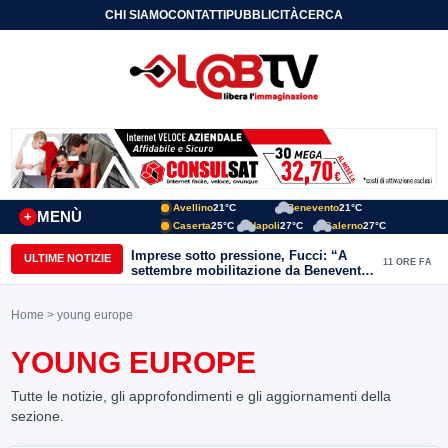
CHI SIAMO
CONTATTI
PUBBLICITÀ
CERCA
Avellino
21°C
Benevento
21°C
MENÙ
+
Caserta
25°C
Napoli
27°C
Salerno
27°C
Imprese sotto pressione, Fucci: “A
ULTIME NOTIZIE
11 ORE FA
settembre mobilitazione da Benevento
e Avellino”
Home
> young europe
YOUNG EUROPE
Tutte le notizie, gli approfondimenti e gli aggiornamenti della
sezione.