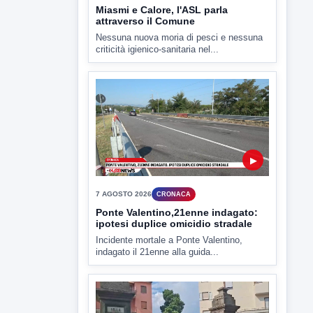
7 AGOSTO 2026
CRONACA
Ponte Valentino,21enne indagato:
ipotesi duplice omicidio stradale
Incidente mortale a Ponte Valentino,
indagato il 21enne alla guida...
▶
7 AGOSTO 2026
CRONACA
Malore o aggressione? Sarà
l'autopsia a chiarire il giallo di Villa
Adriana
Sarà affidato con ogni probabilità all'inizio
della prossima settimana l'incarico...