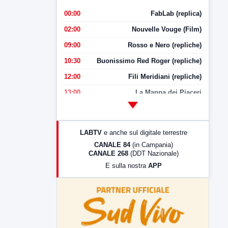
00:00
FabLab (replica)
02:00
Nouvelle Vouge (Film)
09:00
Rosso e Nero (repliche)
10:30
Buonissimo Red Roger (repliche)
12:00
Fili Meridiani (repliche)
13:00
La Mappa dei Piaceri
14:00
LabNews
17:00
LabNews (replica)
LABTV
e anche sul digitale terrestre
18:30
Di Faccia e di Profilo (repliche)
CANALE 84
(in Campania)
CANALE 268
(DDT Nazionale)
19:30
LabNews (Diretta)
E sulla nostra
APP
21:00
Free Sport
23:00
LabNews (replica)