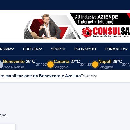
NOMIA
CULTURA
SPORT
PALINSESTO
FORMAT TV
Benevento
26°C
Caserta
27°C
Napoli
28°C
38° / 18°
36° / 23°
33° /
Poco nuvoloso
Soleggiato
Soleggiato
re mobilitazione da Benevento e Avellino”
4 ORE FA
ione.