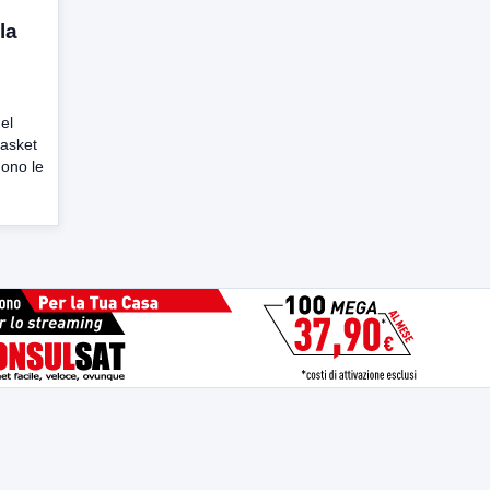
la
el
basket
ono le