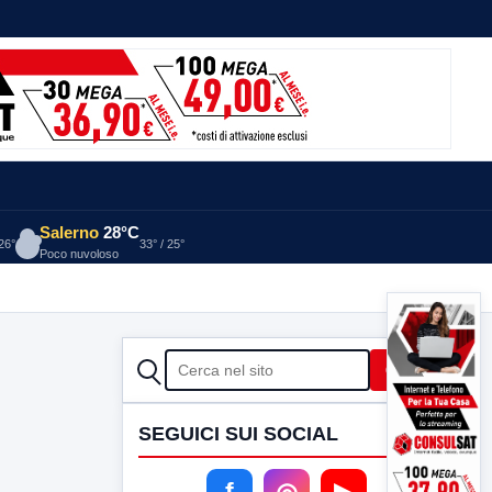
Salerno
28°C
 26°
33° / 25°
Poco nuvoloso
CERCA
Cerca
SEGUICI SUI SOCIAL
f
◎
▶