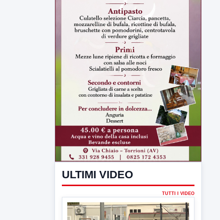
ULTIMI VIDEO
TUTTI I VIDEO
▶
7 AGOSTO 2026
SPORT BENEVENTO
Benevento Calcio: Le scelte di
Floro Flores per il debutto di Coppa
Italia
Il Benevento è pronto al debutto di Coppa
Italia. Scelte...