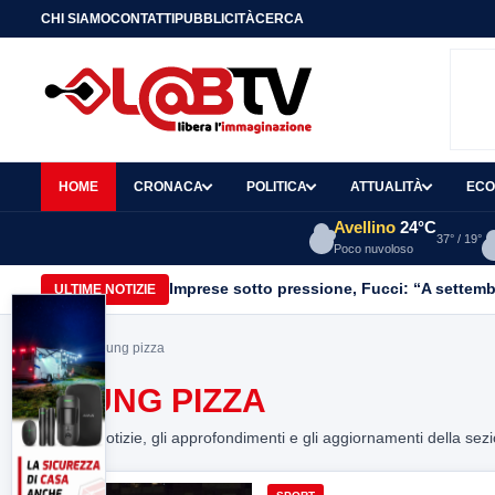
CHI SIAMO
CONTATTI
PUBBLICITÀ
CERCA
HOME
CRONACA
POLITICA
ATTUALITÀ
ECO
Avellino
24°C
37° / 19°
Poco nuvoloso
Imprese sotto pressione, Fucci: “A settemb
ULTIME NOTIZIE
Home
> young pizza
YOUNG PIZZA
Tutte le notizie, gli approfondimenti e gli aggiornamenti della sez