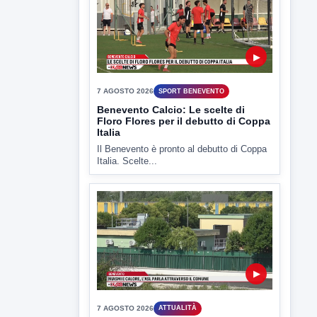
▶
7 AGOSTO 2026
ATTUALITÀ
Miasmi e Calore, l'ASL parla
attraverso il Comune
Nessuna nuova moria di pesci e nessuna
criticità igienico-sanitaria nel...
▶