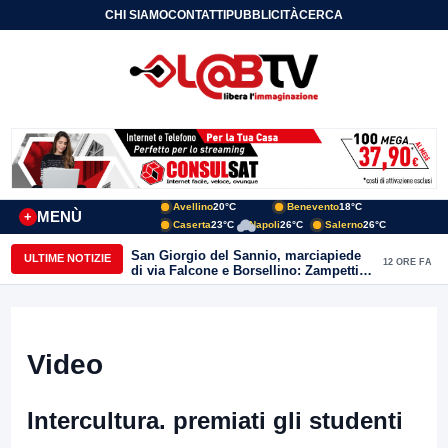
CHI SIAMO
CONTATTI
PUBBLICITÀ
CERCA
Avellino
20°C
Benevento
18°C
MENÙ
+
Caserta
23°C
Napoli
26°C
Salerno
26°C
San Giorgio del Sannio, marciapiede
ULTIME NOTIZIE
12 ORE FA
di via Falcone e Borsellino: Zampetti e
Lombardi replicano alle polemiche
Video
Intercultura. premiati gli studenti