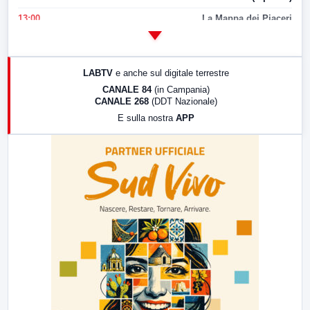
13:00
La Mappa dei Piaceri
14:00
LabNews
17:00
LabNews (replica)
LABTV
e anche sul digitale terrestre
18:30
Di Faccia e di Profilo (repliche)
CANALE 84
(in Campania)
CANALE 268
(DDT Nazionale)
19:30
LabNews (Diretta)
E sulla nostra
APP
21:00
Free Sport
23:00
LabNews (replica)