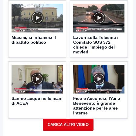
Miasmi, si infiamma il
Lavori sulla Telesina il
dibattito politico
Comitato SOS 372
chiede l'impiego dei
movieri
Sannio acque nelle mani
Fico e Acconcia, l'Air a
di ACEA
Benevento è grande
attenzione per le aree
interne