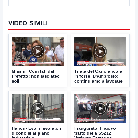
VIDEO SIMILI
Miasmi, Comitati dal
Tirata del Carro ancora
Prefetto: non lasciateci
in forse, D'Ambrosio:
soli
continuiamo a lavorare
Hanon- Evo, i lavoratori
Inaugurato il nuovo
dicono si al piano
tratto della SS212
industriale
Variante Fortorina