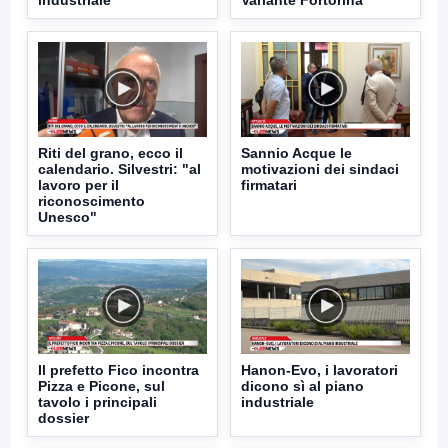
Riti del grano, ecco il
Sannio Acque le
calendario. Silvestri: "al
motivazioni dei sindaci
lavoro per il
firmatari
riconoscimento
Unesco"
Il prefetto Fico incontra
Hanon-Evo, i lavoratori
Pizza e Picone, sul
dicono sì al piano
tavolo i principali
industriale
dossier