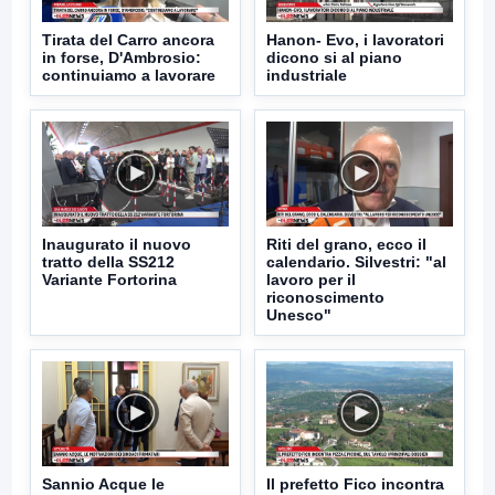
Tirata del Carro ancora
Hanon- Evo, i lavoratori
in forse, D'Ambrosio:
dicono si al piano
continuiamo a lavorare
industriale
Inaugurato il nuovo
Riti del grano, ecco il
tratto della SS212
calendario. Silvestri: "al
Variante Fortorina
lavoro per il
riconoscimento
Unesco"
Sannio Acque le
Il prefetto Fico incontra