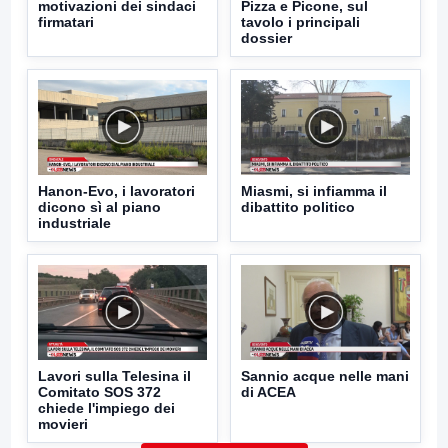
motivazioni dei sindaci
Pizza e Picone, sul
firmatari
tavolo i principali
dossier
Hanon-Evo, i lavoratori
Miasmi, si infiamma il
dicono sì al piano
dibattito politico
industriale
Lavori sulla Telesina il
Sannio acque nelle mani
Comitato SOS 372
di ACEA
chiede l'impiego dei
movieri