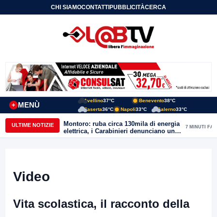
CHI SIAMO
CONTATTI
PUBBLICITÀ
CERCA
Avellino
37°C
Benevento
38°C
MENÙ
+
Caserta
36°C
Napoli
33°C
Salerno
33°C
Montoro: ruba circa 130mila di energia
ULTIME NOTIZIE
7 MINUTI FA
elettrica, i Carabinieri denunciano un
65enne
Video
Vita scolastica, il racconto della