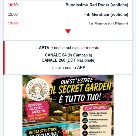
10:30
Buonissimo Red Roger (repliche)
12:00
Fili Meridiani (repliche)
13:00
La Mappa dei Piaceri
14:00
LabNews
17:00
LabNews (replica)
LABTV
e anche sul digitale terrestre
18:30
Di Faccia e di Profilo (repliche)
CANALE 84
(in Campania)
CANALE 268
(DDT Nazionale)
19:30
LabNews (Diretta)
E sulla nostra
APP
21:00
Free Sport
23:00
LabNews (replica)