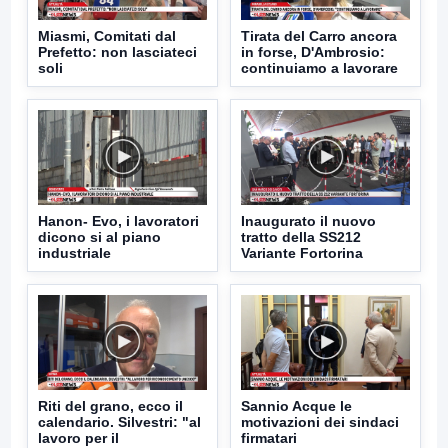
Miasmi, Comitati dal
Tirata del Carro ancora
Prefetto: non lasciateci
in forse, D'Ambrosio:
soli
continuiamo a lavorare
Hanon- Evo, i lavoratori
Inaugurato il nuovo
dicono si al piano
tratto della SS212
industriale
Variante Fortorina
Riti del grano, ecco il
Sannio Acque le
calendario. Silvestri: "al
motivazioni dei sindaci
lavoro per il
firmatari