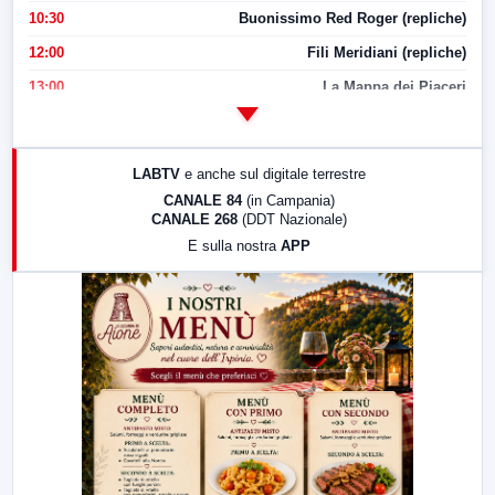
10:30
Buonissimo Red Roger (repliche)
12:00
Fili Meridiani (repliche)
13:00
La Mappa dei Piaceri
14:00
LabNews
17:00
LabNews (replica)
LABTV
e anche sul digitale terrestre
18:30
Di Faccia e di Profilo (repliche)
CANALE 84
(in Campania)
CANALE 268
(DDT Nazionale)
19:30
LabNews (Diretta)
E sulla nostra
APP
21:00
Free Sport
23:00
LabNews (replica)