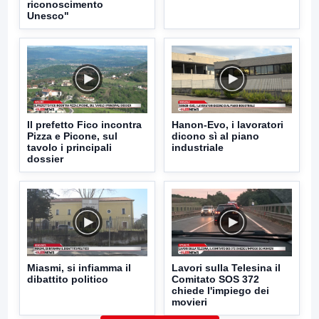
riconoscimento
Unesco"
Il prefetto Fico incontra
Hanon-Evo, i lavoratori
Pizza e Picone, sul
dicono sì al piano
tavolo i principali
industriale
dossier
Miasmi, si infiamma il
Lavori sulla Telesina il
dibattito politico
Comitato SOS 372
chiede l'impiego dei
movieri