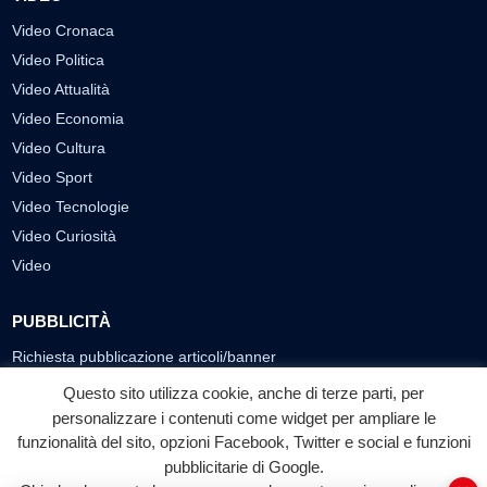
Video Cronaca
Video Politica
Video Attualità
Video Economia
Video Cultura
Video Sport
Video Tecnologie
Video Curiosità
Video
PUBBLICITÀ
Richiesta pubblicazione articoli/banner
Questo sito utilizza cookie, anche di terze parti, per
SEGUICI SUI SOCIAL
personalizzare i contenuti come widget per ampliare le
funzionalità del sito, opzioni Facebook, Twitter e social e funzioni
f
◎
▶
pubblicitarie di Google.
Facebook
Instagram
YouTube