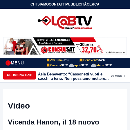
CHI SIAMO
CONTATTI
PUBBLICITÀ
CERCA
Avellino
33°C
Benevento
34°C
MENÙ
+
Caserta
32°C
Napoli
32°C
Salerno
32°C
Asia Benevento: “Cassonetti vuoti e
ULTIME NOTIZIE
20 MINUTI FA
sacchi a terra. Non possiamo mettere
una toppa alla mancanza di rispetto”
Video
Vicenda Hanon, il 18 nuovo