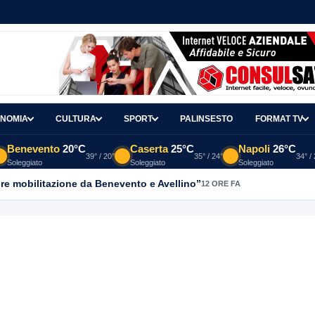
NOMIA
CULTURA
SPORT
PALINSESTO
FORMAT TV
Benevento
20°C
Caserta
25°C
Napoli
26°C
39° / 20°
35° / 24°
34° /
Soleggiato
Soleggiato
Soleggiato
re mobilitazione da Benevento e Avellino”
12 ORE FA