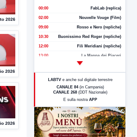
00:00
FabLab (replica)
02:00
Nouvelle Vouge (Film)
to 2026
09:00
Rosso e Nero (repliche)
10:30
Buonissimo Red Roger (repliche)
12:00
Fili Meridiani (repliche)
13:00
La Mappa dei Piaceri
14:00
LabNews
io 2026
17:00
LabNews (replica)
LABTV
e anche sul digitale terrestre
18:30
Di Faccia e di Profilo (repliche)
CANALE 84
(in Campania)
CANALE 268
(DDT Nazionale)
19:30
LabNews (Diretta)
E sulla nostra
APP
21:00
Free Sport
23:00
LabNews (replica)
io 2026