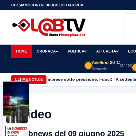
CHI SIAMO
CONTATTI
PUBBLICITÀ
CERCA
HOME
CRONACA
POLITICA
ATTUALITÀ
ECO
Avellino
20°C
36° / 20°
Soleggiato
Imprese sotto pressione, Fucci: “A settemb
ULTIME NOTIZIE
Video
Labnews del 09 giugno 2025