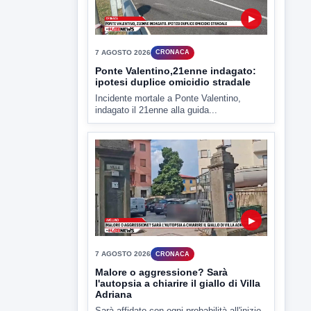
▶
7 AGOSTO 2026
CRONACA
Ponte Valentino,21enne indagato:
ipotesi duplice omicidio stradale
Incidente mortale a Ponte Valentino,
indagato il 21enne alla guida...
▶
7 AGOSTO 2026
CRONACA
Malore o aggressione? Sarà
l'autopsia a chiarire il giallo di Villa
Adriana
Sarà affidato con ogni probabilità all'inizio