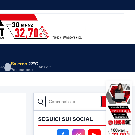
Salerno
27°C
 26°
34° / 26°
Poco nuvoloso
CERCA
Cerca
SEGUICI SUI SOCIAL
f
◎
▶