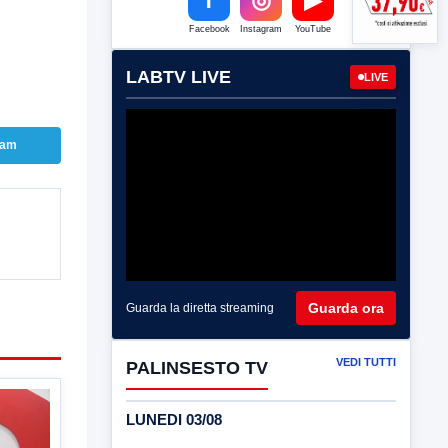
Facebook
Instagram
YouTube
LABTV LIVE
LIVE
ram
Guarda ora
Guarda la diretta streaming
VEDI TUTTI
PALINSESTO TV
LUNEDI 03/08