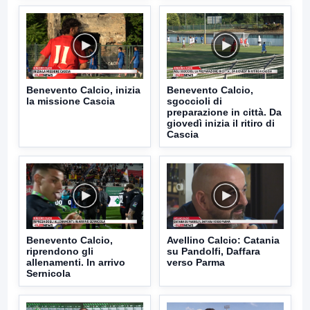
Benevento Calcio, inizia
Benevento Calcio,
la missione Cascia
sgoccioli di
preparazione in città. Da
giovedì inizia il ritiro di
Cascia
Benevento Calcio,
Avellino Calcio: Catania
riprendono gli
su Pandolfi, Daffara
allenamenti. In arrivo
verso Parma
Sernicola