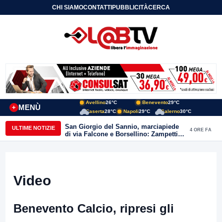
CHI SIAMO
CONTATTI
PUBBLICITÀ
CERCA
Avellino
26°C
Benevento
29°C
MENÙ
+
Caserta
28°C
Napoli
29°C
Salerno
30°C
San Giorgio del Sannio, marciapiede
ULTIME NOTIZIE
4 ORE FA
di via Falcone e Borsellino: Zampetti e
Lombardi replicano alle polemiche
Video
Benevento Calcio, ripresi gli