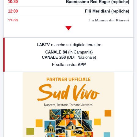
10:30
Buonissimo Red Roger (repliche)
12:00
Fili Meridiani (repliche)
13:00
La Mappa dei Piaceri
14:00
LabNews
17:00
LabNews (replica)
LABTV
e anche sul digitale terrestre
18:30
Di Faccia e di Profilo (repliche)
CANALE 84
(in Campania)
CANALE 268
(DDT Nazionale)
19:30
LabNews (Diretta)
E sulla nostra
APP
21:00
Free Sport
23:00
LabNews (replica)