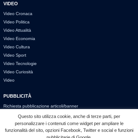
VIDEO
Video Cronaca
Video Politica
Video Attualità
Video Economia
Video Cultura
Video Sport
Video Tecnologie
Video Curiosità
Video
PUBBLICITÀ
Richiesta pubblicazione articoli/banner
Questo sito utilizza cookie, anche di terze parti, per
SEGUICI SUI SOCIAL
personalizzare i contenuti come widget per ampliare le
funzionalità del sito, opzioni Facebook, Twitter e social e funzioni
f
◎
▶
pubblicitarie di Google.