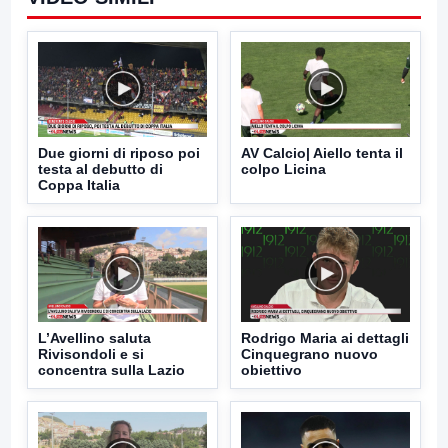
Due giorni di riposo poi
AV Calcio| Aiello tenta il
testa al debutto di
colpo Licina
Coppa Italia
L’Avellino saluta
Rodrigo Maria ai dettagli
Rivisondoli e si
Cinquegrano nuovo
concentra sulla Lazio
obiettivo