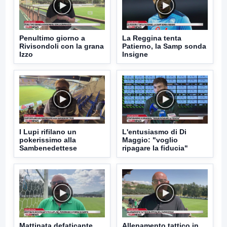
Penultimo giorno a
La Reggina tenta
Rivisondoli con la grana
Patierno, la Samp sonda
Izzo
Insigne
I Lupi rifilano un
L'entusiasmo di Di
pokerissimo alla
Maggio: "voglio
Sambenedettese
ripagare la fiducia"
Mattinata defaticante
Allenamento tattico in