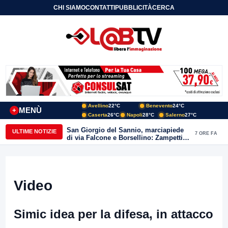
CHI SIAMO
CONTATTI
PUBBLICITÀ
CERCA
Avellino
22°C
Benevento
24°C
MENÙ
+
Caserta
26°C
Napoli
28°C
Salerno
27°C
San Giorgio del Sannio, marciapiede
ULTIME NOTIZIE
7 ORE FA
di via Falcone e Borsellino: Zampetti e
Lombardi replicano alle polemiche
Video
Simic idea per la difesa, in attacco