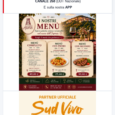
CANALE 268
(DDT Nazionale)
19:30
LabNews (Diretta)
E sulla nostra
APP
21:00
Free Sport
23:00
LabNews (replica)