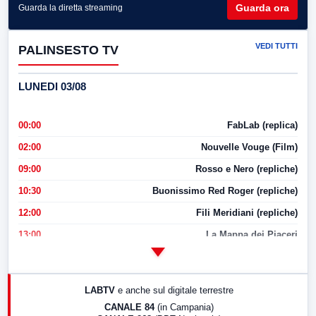
Guarda ora
Guarda la diretta streaming
VEDI TUTTI
PALINSESTO TV
LUNEDI 03/08
00:00
FabLab (replica)
02:00
Nouvelle Vouge (Film)
09:00
Rosso e Nero (repliche)
10:30
Buonissimo Red Roger (repliche)
12:00
Fili Meridiani (repliche)
13:00
La Mappa dei Piaceri
14:00
LabNews
17:00
LabNews (replica)
LABTV
e anche sul digitale terrestre
18:30
Di Faccia e di Profilo (repliche)
CANALE 84
(in Campania)