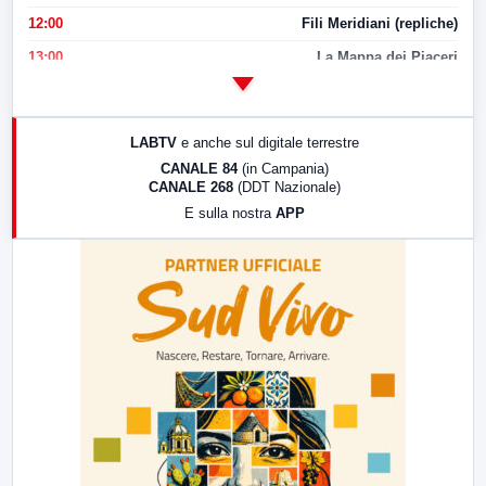
12:00
Fili Meridiani (repliche)
13:00
La Mappa dei Piaceri
14:00
LabNews
17:00
LabNews (replica)
LABTV
e anche sul digitale terrestre
18:30
Di Faccia e di Profilo (repliche)
CANALE 84
(in Campania)
CANALE 268
(DDT Nazionale)
19:30
LabNews (Diretta)
E sulla nostra
APP
21:00
Free Sport
23:00
LabNews (replica)