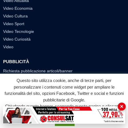
Video Attualità
Video Economia
Video Cultura
Video Sport
Video Tecnologie
Video Curiosità
Video
PUBBLICITÀ
Richiesta pubblicazione articoli/banner
Questo sito utilizza cookie, anche di terze parti, per
SEGUICI SUI SOCIAL
personalizzare i contenuti come widget per ampliare le
funzionalità del sito, opzioni Facebook, Twitter e social e funzioni
f
◎
▶
pubblicitarie di Google.
Facebook
Instagram
YouTube
×
Chiudendo questo banner, scorrendo questa pagina o cliccando
su qualunque suo elemento acconsenti all'uso dei cookie.
© 2026 LABTV - Tutti i diritti riservati
Accetta