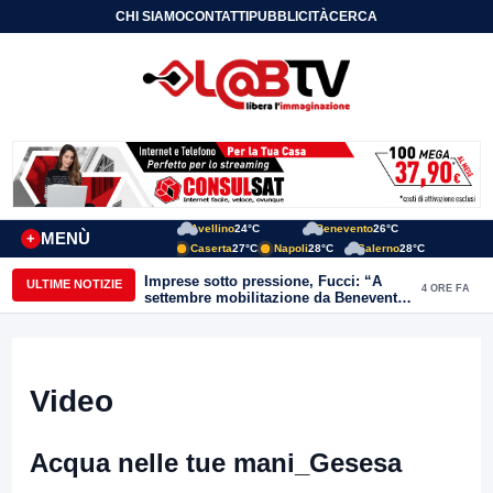
CHI SIAMO
CONTATTI
PUBBLICITÀ
CERCA
Avellino
24°C
Benevento
26°C
MENÙ
+
Caserta
27°C
Napoli
28°C
Salerno
28°C
Imprese sotto pressione, Fucci: “A
ULTIME NOTIZIE
4 ORE FA
settembre mobilitazione da Benevento
e Avellino”
Video
Acqua nelle tue mani_Gesesa