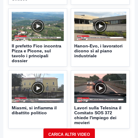
Il prefetto Fico incontra
Hanon-Evo, i lavoratori
Pizza e Picone, sul
dicono sì al piano
tavolo i principali
industriale
dossier
Miasmi, si infiamma il
Lavori sulla Telesina il
dibattito politico
Comitato SOS 372
chiede l'impiego dei
movieri