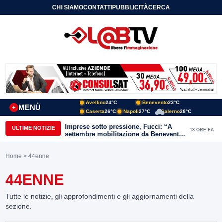
CHI SIAMO
CONTATTI
PUBBLICITÀ
CERCA
Avellino
24°C
Benevento
23°C
MENÙ
+
Caserta
26°C
Napoli
27°C
Salerno
28°C
Imprese sotto pressione, Fucci: “A
ULTIME NOTIZIE
13 ORE FA
settembre mobilitazione da Benevento
e Avellino”
Home
> 44enne
44ENNE
Tutte le notizie, gli approfondimenti e gli aggiornamenti della
sezione.