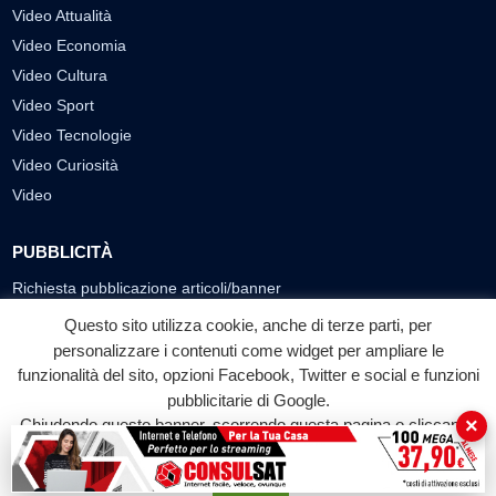
Video Attualità
Video Economia
Video Cultura
Video Sport
Video Tecnologie
Video Curiosità
Video
PUBBLICITÀ
Richiesta pubblicazione articoli/banner
Questo sito utilizza cookie, anche di terze parti, per
SEGUICI SUI SOCIAL
personalizzare i contenuti come widget per ampliare le
funzionalità del sito, opzioni Facebook, Twitter e social e funzioni
f
◎
▶
pubblicitarie di Google.
Facebook
Instagram
YouTube
×
Chiudendo questo banner, scorrendo questa pagina o cliccando
su qualunque suo elemento acconsenti all'uso dei cookie.
© 2026 LABTV - Tutti i diritti riservati
Accetta