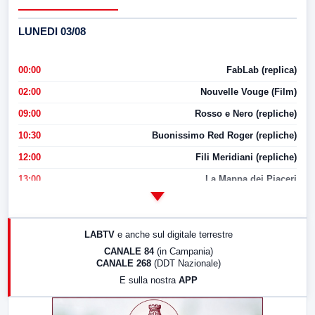
LUNEDI 03/08
00:00
FabLab (replica)
02:00
Nouvelle Vouge (Film)
09:00
Rosso e Nero (repliche)
10:30
Buonissimo Red Roger (repliche)
12:00
Fili Meridiani (repliche)
13:00
La Mappa dei Piaceri
14:00
LabNews
17:00
LabNews (replica)
LABTV
e anche sul digitale terrestre
18:30
Di Faccia e di Profilo (repliche)
CANALE 84
(in Campania)
CANALE 268
(DDT Nazionale)
19:30
LabNews (Diretta)
E sulla nostra
APP
21:00
Free Sport
23:00
LabNews (replica)