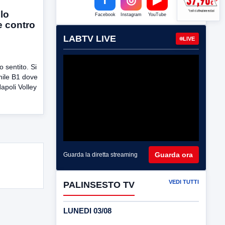
lo
Facebook
Instagram
YouTube
ce contro
LABTV LIVE
LIVE
sentito. Si
inile B1 dove
Napoli Volley
Guarda ora
Guarda la diretta streaming
VEDI TUTTI
PALINSESTO TV
LUNEDI 03/08