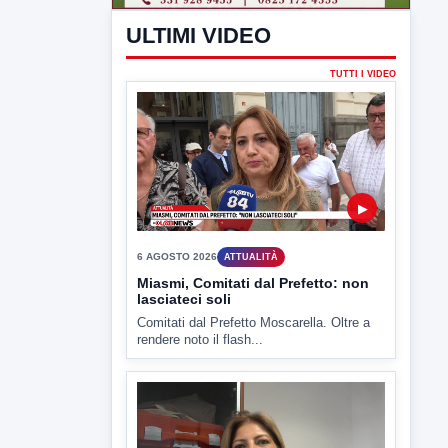
rendere noto il flash...
▶
6 AGOSTO 2026
ATTUALITÀ
Tirata del Carro ancora in forse,
D'Ambrosio: continuiamo a lavorare
L'assessore comunale alla Cultura di
Mirabella Eclano, Raffaella Rita
D'Ambrosio,...