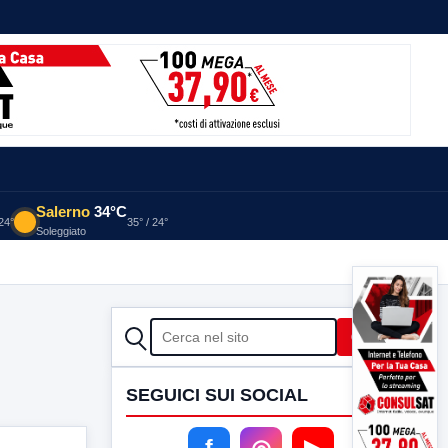
Salerno
34°C
 24°
35° / 24°
Soleggiato
CERCA
Cerca
SEGUICI SUI SOCIAL
f
◎
▶