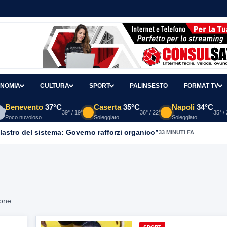
NOMIA
CULTURA
SPORT
PALINSESTO
FORMAT TV
Benevento
37°C
Caserta
35°C
Napoli
34°C
39° / 19°
36° / 22°
35° /
Poco nuvoloso
Soleggiato
Soleggiato
ilastro del sistema: Governo rafforzi organico”
33 MINUTI FA
ione.