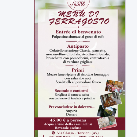
ULTIMI VIDEO
TUTTI I VIDEO
▶
6 AGOSTO 2026
ATTUALITÀ
Miasmi, Comitati dal Prefetto: non
lasciateci soli
Comitati dal Prefetto Moscarella. Oltre a