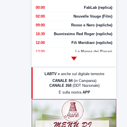
00:00
FabLab (replica)
02:00
Nouvelle Vouge (Film)
09:00
Rosso e Nero (repliche)
10:30
Buonissimo Red Roger (repliche)
12:00
Fili Meridiani (repliche)
13:00
La Mappa dei Piaceri
14:00
LabNews
17:00
LabNews (replica)
LABTV
e anche sul digitale terrestre
18:30
Di Faccia e di Profilo (repliche)
CANALE 84
(in Campania)
CANALE 268
(DDT Nazionale)
19:30
LabNews (Diretta)
E sulla nostra
APP
21:00
Free Sport
23:00
LabNews (replica)