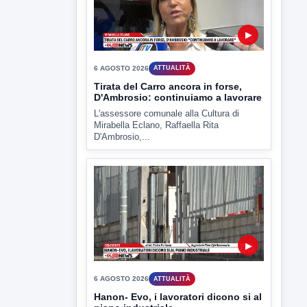
▶
6 AGOSTO 2026
ATTUALITÀ
Hanon- Evo, i lavoratori dicono si al
piano industriale
Sulla vicenda Hanon e il piano industriale
e' intervenuto anche...
▶
6 AGOSTO 2026
ATTUALITÀ
Inaugurato il nuovo tratto della
SS212 Variante Fortorina
Un nuovo tassello per la viabilità del