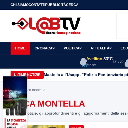
CHI SIAMO
CONTATTI
PUBBLICITÀ
CERCA
HOME
CRONACA
POLITICA
ATTUALITÀ
ECO
Avellino
33°C
38° / 20°
Pioggia
Mastella all’Usapp: “Polizia Penitenziaria p
ULTIME NOTIZIE
Home
> acca montella
ACCA MONTELLA
Tutte le notizie, gli approfondimenti e gli aggiornamenti della sez