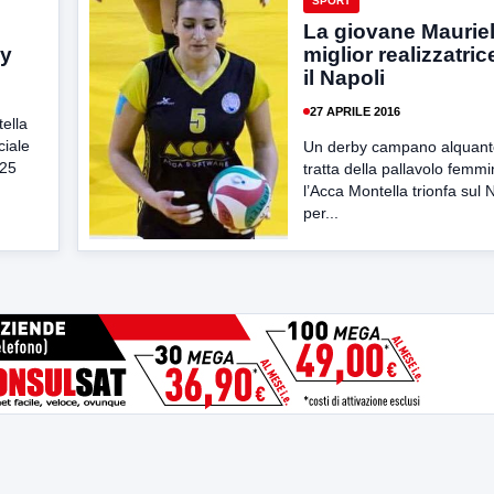
SPORT
La giovane Mauriel
ey
miglior realizzatri
il Napoli
27 APRILE 2016
ella
ciale
Un derby campano alquanto 
 25
tratta della pallavolo femm
l’Acca Montella trionfa sul 
per...