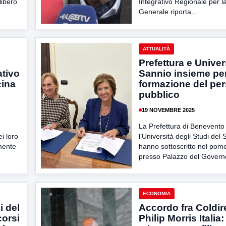
libero
Integrativo Regionale per l
Generale riporta...
ATTUALITÀ
Prefettura e Univer
tivo
Sannio insieme per
cina
formazione del pe
pubblico
19 NOVEMBRE 2025
La Prefettura di Benevento
ei loro
l’Università degli Studi del
mente
hanno sottoscritto nel pome
presso Palazzo del Governo
ECONOMIA
i del
Accordo fra Coldire
orsi
Philip Morris Italia: