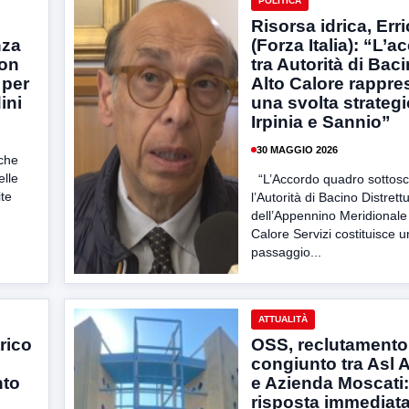
POLITICA
Risorsa idrica, Err
nza
(Forza Italia): “L’
con
tra Autorità di Bac
 per
Alto Calore rappre
ini
una svolta strategi
Irpinia e Sannio”
30 MAGGIO 2026
che
elle
“L’Accordo quadro sottoscr
ite
l’Autorità di Bacino Distrett
dell’Appennino Meridionale 
Calore Servizi costituisce u
passaggio...
ATTUALITÀ
rico
OSS, reclutamento
congiunto tra Asl A
nto
e Azienda Moscati:
risposta immediata