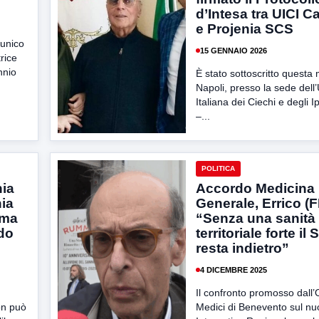
d’Intesa tra UICI 
e Projenia SCS
 unico
15 GENNAIO 2026
rice
nnio
È stato sottoscritto questa 
Napoli, presso la sede dell
Italiana dei Ciechi e degli 
–...
POLITICA
ia
Accordo Medicina
nia
Generale, Errico (FI
ima
“Senza una sanità
rdo
territoriale forte il
resta indietro”
4 DICEMBRE 2025
Il confronto promosso dall’
on può
Medici di Benevento sul n