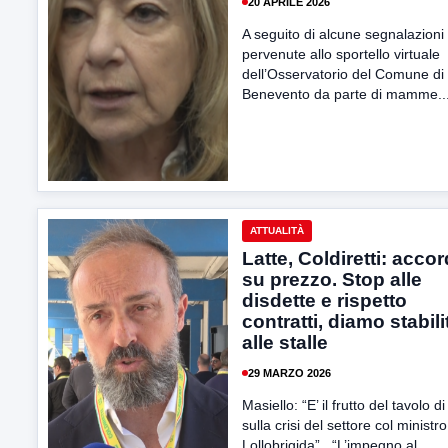
20 APRILE 2026
A seguito di alcune segnalazioni
pervenute allo sportello virtuale
dell’Osservatorio del Comune di
Benevento da parte di mamme..
ATTUALITÀ
Latte, Coldiretti: acco
su prezzo. Stop alle
disdette e rispetto
contratti, diamo stabili
alle stalle
29 MARZO 2026
Masiello: “E’ il frutto del tavolo d
sulla crisi del settore col ministro
Lollobrigida” “L’impegno al...