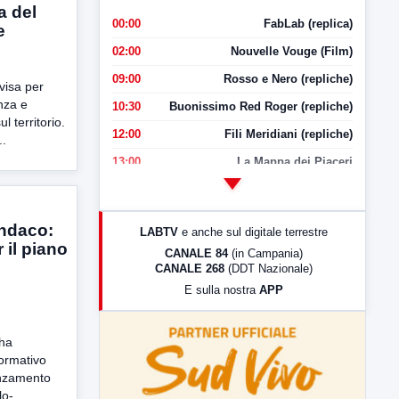
a del
00:00
FabLab (replica)
e
02:00
Nouvelle Vouge (Film)
09:00
Rosso e Nero (repliche)
visa per
nza e
10:30
Buonissimo Red Roger (repliche)
ul territorio.
12:00
Fili Meridiani (repliche)
..
13:00
La Mappa dei Piaceri
14:00
LabNews
17:00
LabNews (replica)
indaco:
LABTV
e anche sul digitale terrestre
18:30
Di Faccia e di Profilo (repliche)
 il piano
CANALE 84
(in Campania)
CANALE 268
(DDT Nazionale)
19:30
LabNews (Diretta)
E sulla nostra
APP
21:00
Free Sport
23:00
LabNews (replica)
 ha
ormativo
anzamento
lo-