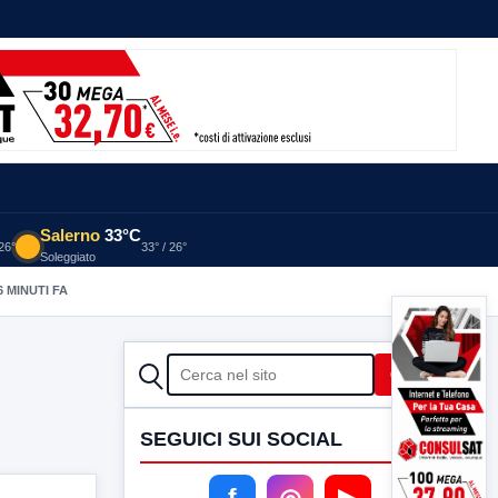
Salerno
33°C
 26°
33° / 26°
Soleggiato
6 MINUTI FA
CERCA
Cerca
SEGUICI SUI SOCIAL
f
◎
▶