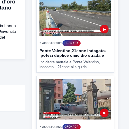
a d’oro
▶
rtano
7 AGOSTO 2026
ATTUALITÀ
Miasmi e Calore, l'ASL parla
alia hanno
attraverso il Comune
Università
Nessuna nuova moria di pesci e nessuna
del
criticità igienico-sanitaria nel...
▶
7 AGOSTO 2026
CRONACA
Ponte Valentino,21enne indagato:
ipotesi duplice omicidio stradale
Incidente mortale a Ponte Valentino,
indagato il 21enne alla guida...