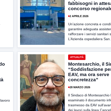
fabbisogni in attes
concorso regional
2 APRILE 2026
.
Un’azione concreta e condi
garantire adeguata assiste
rafforzare i servizi sanitari s
L’Azienda ospedaliera San.
ATTUALITÀ
rdo
Montesarchio, il S
“Soddisfazione per
EAV, ma ora serve
tà
concretezza”
28 MARZO 2026
Il Sindaco di Montesarchio
esaminato il documento inf
i lavoro
trasmesso da EAV sull’av
dei lavori sulla linea Cancel