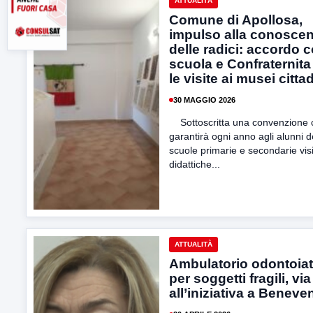
ATTUALITÀ
Comune di Apollosa,
impulso alla conosce
delle radici: accordo 
scuola e Confraternita
le visite ai musei cittad
30 MAGGIO 2026
Sottoscritta una convenzione 
garantirà ogni anno agli alunni d
scuole primarie e secondarie vis
didattiche...
ATTUALITÀ
Ambulatorio odontoiat
per soggetti fragili, via
all’iniziativa a Beneve