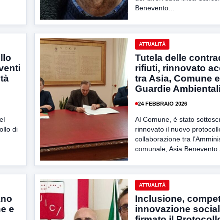
Benevento...
ATTUALITÀ
llo
Tutela delle contra
rventi
rifiuti, rinnovato 
ità
tra Asia, Comune e
Guardie Ambiental
24 FEBBRAIO 2026
el
Al Comune, è stato sottoscr
llo di
rinnovato il nuovo protocoll
collaborazione tra l’Ammini
comunale, Asia Benevento S
ATTUALITÀ
ano
Inclusione, compe
e e
innovazione social
firmato il Protocoll