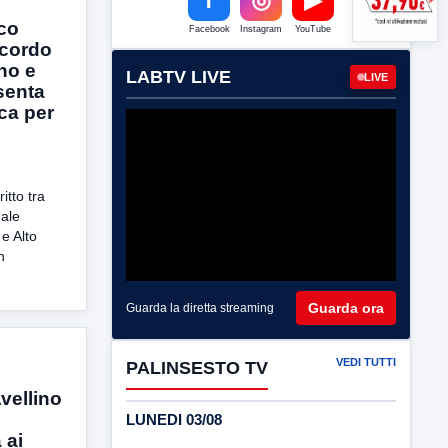
ico
Facebook
Instagram
YouTube
accordo
ino e
LABTV LIVE
LIVE
senta
ca per
itto tra
uale
e Alto
n
Guarda ora
Guarda la diretta streaming
VEDI TUTTI
PALINSESTO TV
vellino
LUNEDI 03/08
 ai