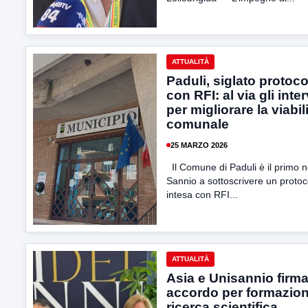
ATTUALITÀ
Paduli, siglato protoco
con RFI: al via gli inte
per migliorare la viabil
comunale
25 MARZO 2026
Il Comune di Paduli è il primo n
Sannio a sottoscrivere un protoco
intesa con RFI...
ATTUALITÀ
Asia e Unisannio firm
accordo per formazion
ricerca scientifica