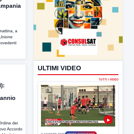
Campania
mattina, a
’Unione
Ipovedenti
):
 Sannio
Ordine dei
ULTIMI VIDEO
uovo Accordo