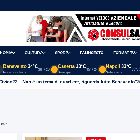
NOMIA
CULTURA
SPORT
PALINSESTO
FORMAT TV
Benevento
34°C
Caserta
33°C
Napoli
33°C
38° / 20°
35° / 24°
33° /
Poco nuvoloso
Soleggiato
Soleggiato
, Civico22: “Non è un tema di quartiere, riguarda tutta Benevento”
2
ione.