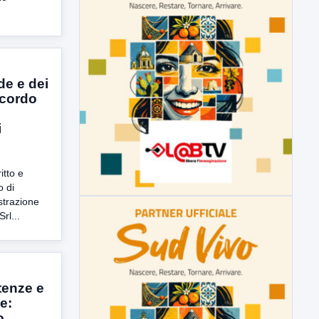
de e dei
accordo
i
itto e
o di
strazione
rl...
tenze e
e:
o