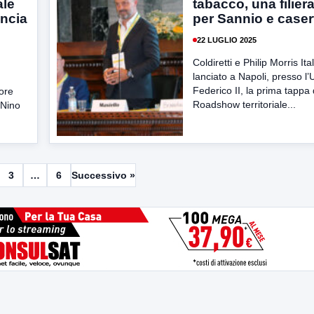
ale
tabacco, una filier
incia
per Sannio e case
22 LUGLIO 2025
Coldiretti e Philip Morris It
lanciato a Napoli, presso l’
Federico II, la prima tappa 
tore
Roadshow territoriale...
 Nino
3
…
6
Successivo »