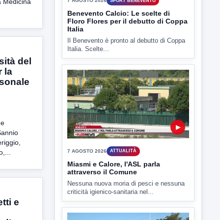
a Medicina
TUTTI I VIDEO
sità del
 la
▶
rsonale
7 AGOSTO 2026
SPORT BENEVENTO
Benevento Calcio: Le scelte di
Floro Flores per il debutto di Coppa
 e
Italia
 Sannio
Il Benevento è pronto al debutto di Coppa
riggio,
Italia. Scelte...
,...
tti e