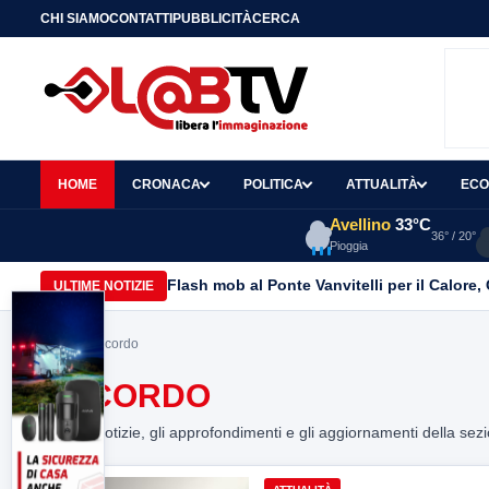
CHI SIAMO
CONTATTI
PUBBLICITÀ
CERCA
HOME
CRONACA
POLITICA
ATTUALITÀ
ECO
Avellino
33°C
36° / 20°
Pioggia
Flash mob al Ponte Vanvitelli per il Calore
ULTIME NOTIZIE
Home
> accordo
ACCORDO
Tutte le notizie, gli approfondimenti e gli aggiornamenti della sez