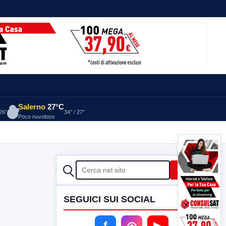
Salerno
27°C
 26°
34° / 27°
Poco nuvoloso
CERCA
Cerca
SEGUICI SUI SOCIAL
f
◎
▶