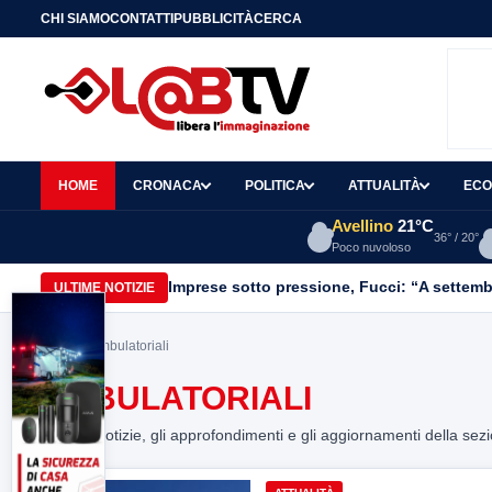
CHI SIAMO
CONTATTI
PUBBLICITÀ
CERCA
HOME
CRONACA
POLITICA
ATTUALITÀ
ECO
Avellino
21°C
36° / 20°
Poco nuvoloso
Imprese sotto pressione, Fucci: “A settemb
ULTIME NOTIZIE
Home
> ambulatoriali
AMBULATORIALI
Tutte le notizie, gli approfondimenti e gli aggiornamenti della sez