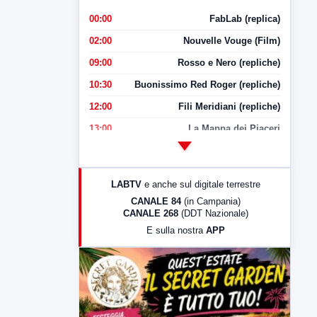
00:00
FabLab (replica)
02:00
Nouvelle Vouge (Film)
09:00
Rosso e Nero (repliche)
10:30
Buonissimo Red Roger (repliche)
12:00
Fili Meridiani (repliche)
13:00
La Mappa dei Piaceri
14:00
LabNews
17:00
LabNews (replica)
LABTV
e anche sul digitale terrestre
18:30
Di Faccia e di Profilo (repliche)
CANALE 84
(in Campania)
CANALE 268
(DDT Nazionale)
19:30
LabNews (Diretta)
E sulla nostra
APP
21:00
Free Sport
23:00
LabNews (replica)