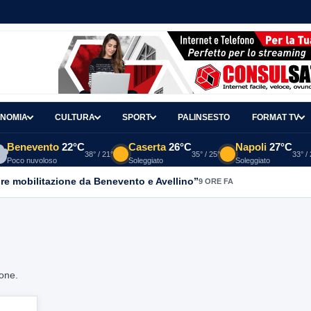
NOMIA
CULTURA
SPORT
PALINSESTO
FORMAT TV
Benevento
22°C
Caserta
26°C
Napoli
27°C
38° / 21°
35° / 25°
33° /
Poco nuvoloso
Soleggiato
Soleggiato
re mobilitazione da Benevento e Avellino”
9 ORE FA
ione.