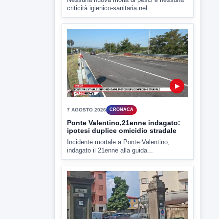
▶
7 AGOSTO 2026
ATTUALITÀ
Miasmi e Calore, l'ASL parla
attraverso il Comune
Nessuna nuova moria di pesci e nessuna
criticità igienico-sanitaria nel...
▶
7 AGOSTO 2026
CRONACA
Ponte Valentino,21enne indagato:
ipotesi duplice omicidio stradale
Incidente mortale a Ponte Valentino,
indagato il 21enne alla guida...