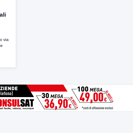
ali
to via
le