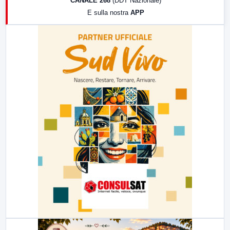
CANALE 268
(DDT Nazionale)
19:30
LabNews (Diretta)
E sulla nostra
APP
21:00
Free Sport
23:00
LabNews (replica)