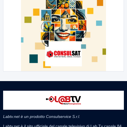
Labtv.net è un prodotto Consulservice S.r.l.
Labtv.net è il sito ufficiale del canale televisivo di Lab Tv canale 84