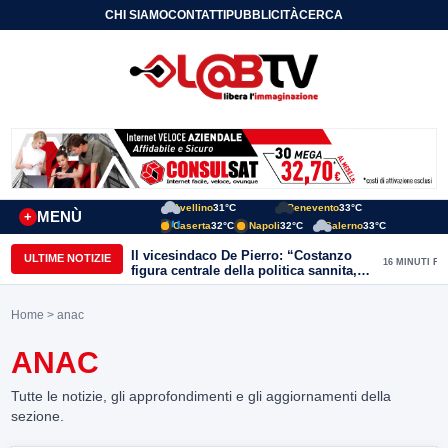
CHI SIAMO
CONTATTI
PUBBLICITÀ
CERCA
Avellino
31°C
Benevento
33°C
MENÙ
+
Caserta
32°C
Napoli
32°C
Salerno
33°C
Il vicesindaco De Pierro: “Costanzo
ULTIME NOTIZIE
16 MINUTI FA
figura centrale della politica sannita,
lascia eredità importante”
Home
> anac
ANAC
Tutte le notizie, gli approfondimenti e gli aggiornamenti della
sezione.