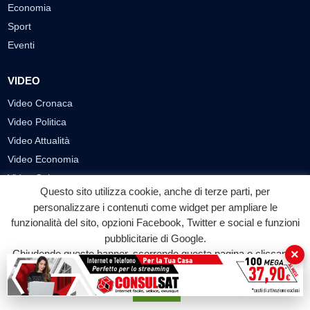
Economia
Sport
Eventi
VIDEO
Video Cronaca
Video Politica
Video Attualità
Video Economia
Video Cultura
Questo sito utilizza cookie, anche di terze parti, per
Video Sport
personalizzare i contenuti come widget per ampliare le
Video Tecnologie
funzionalità del sito, opzioni Facebook, Twitter e social e funzioni
Video Curiosità
pubblicitarie di Google.
×
Video
Chiudendo questo banner, scorrendo questa pagina o cliccando
su qualunque suo elemento acconsenti all'uso dei cookie.
PUBBLICITÀ
Accetta