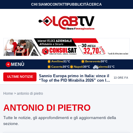
CHI SIAMO
CONTATTI
PUBBLICITÀ
CERCA
Avellino
31°C
Benevento
30°C
MENÙ
+
Caserta
30°C
Napoli
30°C
Salerno
31°C
Sannio Europa primo in Italia: vince il
ULTIME NOTIZIE
13 ORE FA
“Top of the PID Mirabilia 2026” con la
realtà virtuale nei musei del Sannio
Home
> antonio di pietro
ANTONIO DI PIETRO
Tutte le notizie, gli approfondimenti e gli aggiornamenti della
sezione.