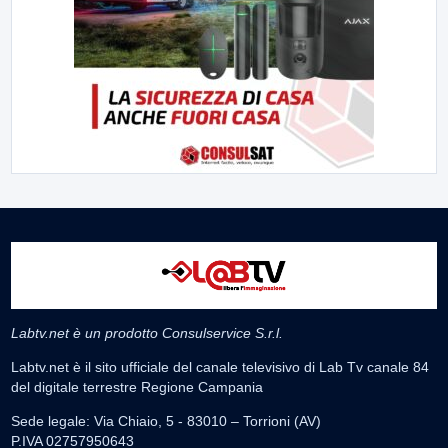
Labtv.net è un prodotto Consulservice S.r.l.
Labtv.net è il sito ufficiale del canale televisivo di Lab Tv canale 84
del digitale terrestre Regione Campania
Sede legale: Via Chiaio, 5 - 83010 – Torrioni (AV)
P.IVA 02757950643