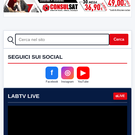
CERCA
Cerca
SEGUICI SUI SOCIAL
f
◎
▶
Facebook
Instagram
YouTube
LABTV LIVE
LIVE