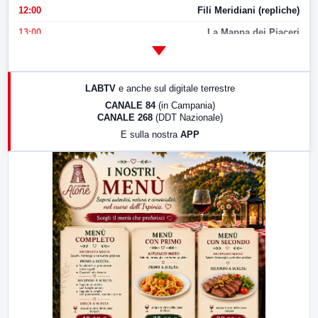
12:00
Fili Meridiani (repliche)
13:00
La Mappa dei Piaceri
14:00
LabNews
17:00
LabNews (replica)
LABTV
e anche sul digitale terrestre
18:30
Di Faccia e di Profilo (repliche)
CANALE 84
(in Campania)
CANALE 268
(DDT Nazionale)
19:30
LabNews (Diretta)
E sulla nostra
APP
21:00
Free Sport
23:00
LabNews (replica)