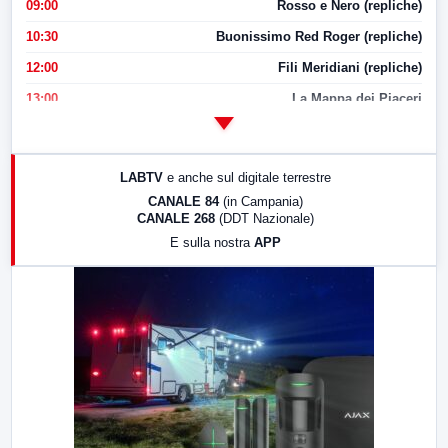
09:00
Rosso e Nero (repliche)
10:30
Buonissimo Red Roger (repliche)
12:00
Fili Meridiani (repliche)
13:00
La Mappa dei Piaceri
14:00
LabNews
17:00
LabNews (replica)
LABTV
e anche sul digitale terrestre
18:30
Di Faccia e di Profilo (repliche)
CANALE 84
(in Campania)
CANALE 268
(DDT Nazionale)
19:30
LabNews (Diretta)
E sulla nostra
APP
21:00
Free Sport
23:00
LabNews (replica)