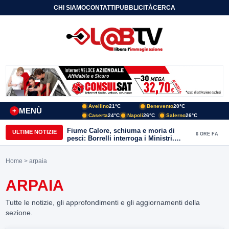
CHI SIAMO
CONTATTI
PUBBLICITÀ
CERCA
Avellino
21°C
Benevento
20°C
MENÙ
+
Caserta
24°C
Napoli
26°C
Salerno
26°C
Fiume Calore, schiuma e moria di
ULTIME NOTIZIE
6 ORE FA
pesci: Borrelli interroga i Ministri.
“Benevento paga l’assenza del
depuratore
Home
> arpaia
ARPAIA
Tutte le notizie, gli approfondimenti e gli aggiornamenti della
sezione.