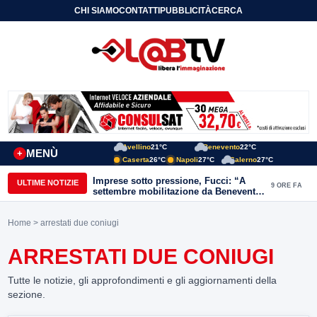
CHI SIAMO
CONTATTI
PUBBLICITÀ
CERCA
Avellino
21°C
Benevento
22°C
MENÙ
+
Caserta
26°C
Napoli
27°C
Salerno
27°C
Imprese sotto pressione, Fucci: “A
ULTIME NOTIZIE
9 ORE FA
settembre mobilitazione da Benevento
e Avellino”
Home
> arrestati due coniugi
ARRESTATI DUE CONIUGI
Tutte le notizie, gli approfondimenti e gli aggiornamenti della
sezione.