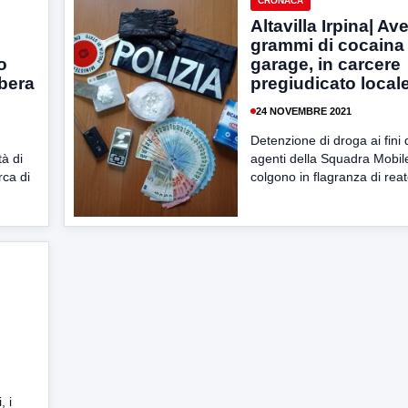
CRONACA
Altavilla Irpina| A
grammi di cocaina
o
garage, in carcere
ibera
pregiudicato local
24 NOVEMBRE 2021
Detenzione di droga ai fini 
tà di
agenti della Squadra Mobile
rca di
colgono in flagranza di reat
n
, i