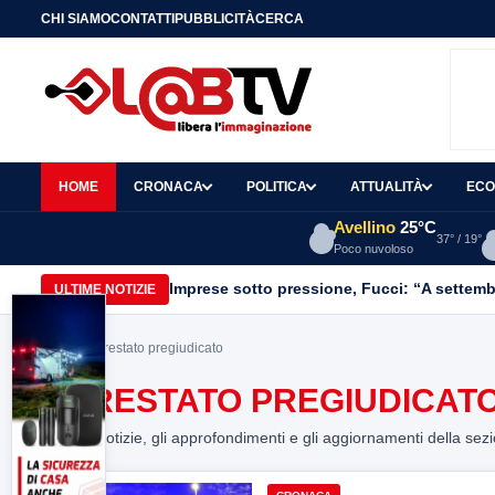
CHI SIAMO
CONTATTI
PUBBLICITÀ
CERCA
HOME
CRONACA
POLITICA
ATTUALITÀ
ECO
Avellino
25°C
37° / 19°
Poco nuvoloso
Imprese sotto pressione, Fucci: “A settemb
ULTIME NOTIZIE
Home
> arrestato pregiudicato
ARRESTATO PREGIUDICAT
Tutte le notizie, gli approfondimenti e gli aggiornamenti della sez