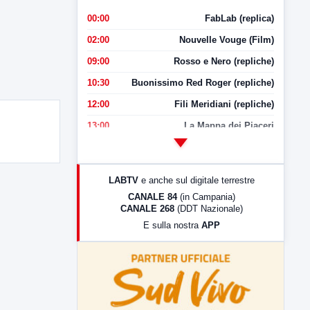
00:00
FabLab (replica)
02:00
Nouvelle Vouge (Film)
09:00
Rosso e Nero (repliche)
10:30
Buonissimo Red Roger (repliche)
12:00
Fili Meridiani (repliche)
13:00
La Mappa dei Piaceri
14:00
LabNews
17:00
LabNews (replica)
LABTV
e anche sul digitale terrestre
18:30
Di Faccia e di Profilo (repliche)
CANALE 84
(in Campania)
CANALE 268
(DDT Nazionale)
19:30
LabNews (Diretta)
E sulla nostra
APP
21:00
Free Sport
23:00
LabNews (replica)