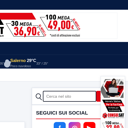
Salerno
29°C
 26°
33° / 25°
Poco nuvoloso
CERCA
Cerca
SEGUICI SUI SOCIAL
f
◎
▶