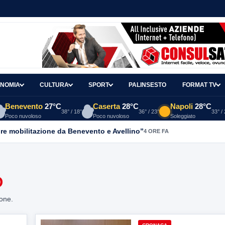
NOMIA
CULTURA
SPORT
PALINSESTO
FORMAT TV
Benevento
27°C
Caserta
28°C
Napoli
28°C
38° / 18°
36° / 23°
33° /
Poco nuvoloso
Poco nuvoloso
Soleggiato
re mobilitazione da Benevento e Avellino”
4 ORE FA
O
ione.