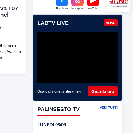
veva 107
Facebook
Instagram
YouTube
 nel
LABTV LIVE
LIVE
e
di spaccio,
 di Avellino
o...
Guarda ora
Guarda la diretta streaming
VEDI TUTTI
PALINSESTO TV
LUNEDI 03/08