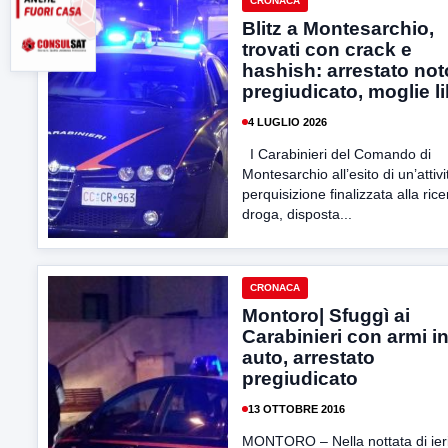
CRONACA
Blitz a Montesarchio,
trovati con crack e
hashish: arrestato not
pregiudicato, moglie l
4 LUGLIO 2026
I Carabinieri del Comando di
Montesarchio all’esito di un’attivi
perquisizione finalizzata alla rice
droga, disposta...
CRONACA
Montoro| Sfuggì ai
Carabinieri con armi i
auto, arrestato
pregiudicato
13 OTTOBRE 2016
MONTORO – Nella nottata di ieri