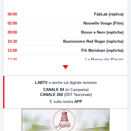
00:00
FabLab (replica)
02:00
Nouvelle Vouge (Film)
09:00
Rosso e Nero (repliche)
10:30
Buonissimo Red Roger (repliche)
12:00
Fili Meridiani (repliche)
13:00
La Mappa dei Piaceri
14:00
LabNews
17:00
LabNews (replica)
LABTV
e anche sul digitale terrestre
18:30
Di Faccia e di Profilo (repliche)
CANALE 84
(in Campania)
CANALE 268
(DDT Nazionale)
19:30
LabNews (Diretta)
E sulla nostra
APP
21:00
Free Sport
23:00
LabNews (replica)