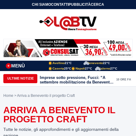
CHI SIAMO
CONTATTI
PUBBLICITÀ
CERCA
Avellino
21°C
Benevento
22°C
MENÙ
+
Caserta
25°C
Napoli
27°C
Salerno
27°C
Imprese sotto pressione, Fucci: “A
ULTIME NOTIZIE
10 ORE FA
settembre mobilitazione da Benevento
e Avellino”
Home
> Arriva a Benevento il progetto Craft
ARRIVA A BENEVENTO IL
PROGETTO CRAFT
Tutte le notizie, gli approfondimenti e gli aggiornamenti della
sezione.