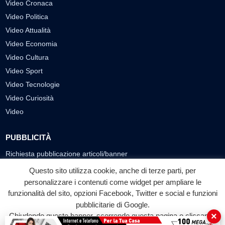
Video Cronaca
Video Politica
Video Attualità
Video Economia
Video Cultura
Video Sport
Video Tecnologie
Video Curiosità
Video
PUBBLICITÀ
Richiesta pubblicazione articoli/banner
Questo sito utilizza cookie, anche di terze parti, per
SEGUICI SUI SOCIAL
personalizzare i contenuti come widget per ampliare le
f
◎
▶
funzionalità del sito, opzioni Facebook, Twitter e social e funzioni
pubblicitarie di Google.
Facebook
Instagram
YouTube
×
Chiudendo questo banner, scorrendo questa pagina o cliccando