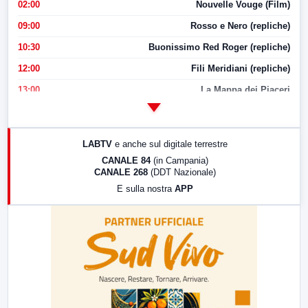
02:00
Nouvelle Vouge (Film)
09:00
Rosso e Nero (repliche)
10:30
Buonissimo Red Roger (repliche)
12:00
Fili Meridiani (repliche)
13:00
La Mappa dei Piaceri
14:00
LabNews
17:00
LabNews (replica)
LABTV
e anche sul digitale terrestre
18:30
Di Faccia e di Profilo (repliche)
CANALE 84
(in Campania)
CANALE 268
(DDT Nazionale)
19:30
LabNews (Diretta)
E sulla nostra
APP
21:00
Free Sport
23:00
LabNews (replica)