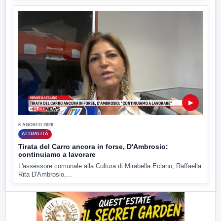
▶
6 AGOSTO 2026
ATTUALITÀ
Tirata del Carro ancora in forse, D'Ambrosio:
continuiamo a lavorare
L'assessore comunale alla Cultura di Mirabella Eclano, Raffaella
Rita D'Ambrosio,...