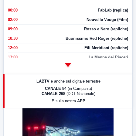
00:00
FabLab (replica)
02:00
Nouvelle Vouge (Film)
09:00
Rosso e Nero (repliche)
10:30
Buonissimo Red Roger (repliche)
12:00
Fili Meridiani (repliche)
13:00
La Mappa dei Piaceri
14:00
LabNews
17:00
LabNews (replica)
LABTV
e anche sul digitale terrestre
18:30
Di Faccia e di Profilo (repliche)
CANALE 84
(in Campania)
CANALE 268
(DDT Nazionale)
19:30
LabNews (Diretta)
E sulla nostra
APP
21:00
Free Sport
23:00
LabNews (replica)