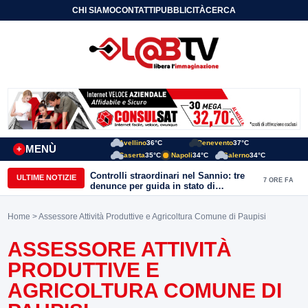
CHI SIAMO
CONTATTI
PUBBLICITÀ
CERCA
Avellino
36°C
Benevento
37°C
MENÙ
+
Caserta
35°C
Napoli
34°C
Salerno
34°C
Controlli straordinari nel Sannio: tre
ULTIME NOTIZIE
7 ORE FA
denunce per guida in stato di
ebbrezza, un arresto e 1.500 kg di
conserve sequestrate
Home
> Assessore Attività Produttive e Agricoltura Comune di Paupisi
ASSESSORE ATTIVITÀ
PRODUTTIVE E
AGRICOLTURA COMUNE DI