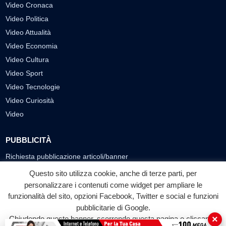
Video Cronaca
Video Politica
Video Attualità
Video Economia
Video Cultura
Video Sport
Video Tecnologie
Video Curiosità
Video
PUBBLICITÀ
Richiesta pubblicazione articoli/banner
Questo sito utilizza cookie, anche di terze parti, per
SEGUICI SUI SOCIAL
personalizzare i contenuti come widget per ampliare le
funzionalità del sito, opzioni Facebook, Twitter e social e funzioni
f
◎
▶
pubblicitarie di Google.
Facebook
Instagram
YouTube
×
Chiudendo questo banner, scorrendo questa pagina o cliccando