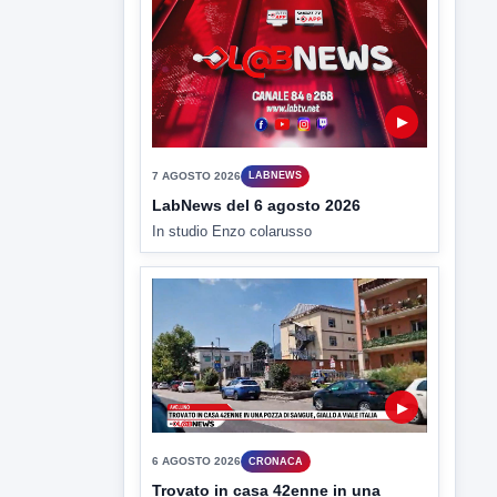
ULTIMI VIDEO
TUTTI I VIDEO
▶
7 AGOSTO 2026
CRONACA
Ancora tensione nel carcere: due
agenti feriti dopo nuove
aggressioni
Nuove giornate di tensioni nel carcere di
Benevento. Due detenuti...