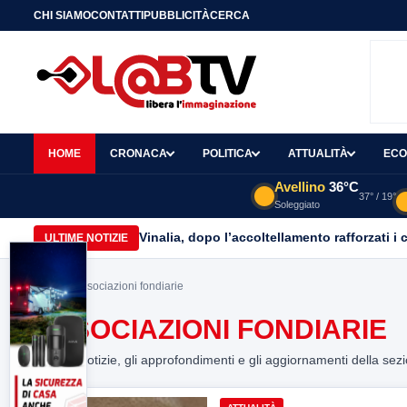
CHI SIAMO
CONTATTI
PUBBLICITÀ
CERCA
HOME
CRONACA
POLITICA
ATTUALITÀ
ECO
Avellino
36°C
37° / 19°
Soleggiato
Vinalia, dopo l’accoltellamento rafforzati i 
ULTIME NOTIZIE
Home
> associazioni fondiarie
ASSOCIAZIONI FONDIARIE
Tutte le notizie, gli approfondimenti e gli aggiornamenti della sez