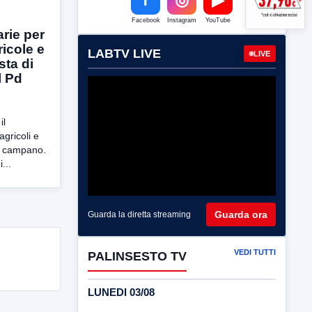
Facebook
Instagram
YouTube
arie per
ricole e
LABTV LIVE
LIVE
sta di
l Pd
il
 agricoli e
rio campano.
...
Guarda ora
Guarda la diretta streaming
VEDI TUTTI
PALINSESTO TV
LUNEDI 03/08