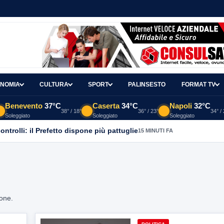
NOMIA
CULTURA
SPORT
PALINSESTO
FORMAT TV
Benevento
37°C
Caserta
34°C
Napoli
32°C
38° / 18°
36° / 23°
34° /
Soleggiato
Soleggiato
Soleggiato
controlli: il Prefetto dispone più pattuglie
15 MINUTI FA
ione.