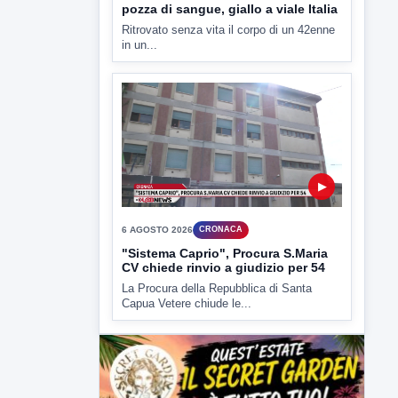
▶
7 AGOSTO 2026
LABNEWS
LabNews del 6 agosto 2026
In studio Enzo colarusso
▶
6 AGOSTO 2026
CRONACA
Trovato in casa 42enne in una
pozza di sangue, giallo a viale Italia
Ritrovato senza vita il corpo di un 42enne