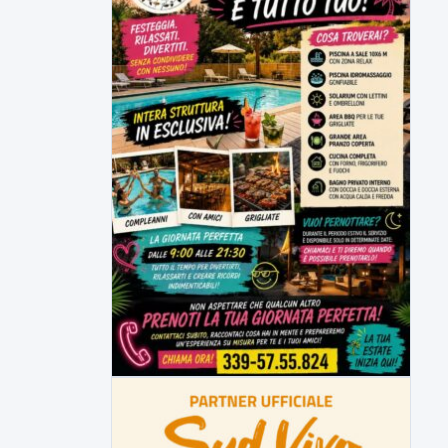
in un...
▶
6 AGOSTO 2026
CRONACA
"Sistema Caprio", Procura S.Maria
CV chiede rinvio a giudizio per 54
La Procura della Repubblica di Santa
Capua Vetere chiude le...