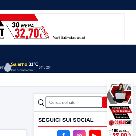
Salerno
31°C
 26°
34° / 25°
Poco nuvoloso
CERCA
Cerca
SEGUICI SUI SOCIAL
f
◎
▶