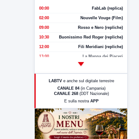
00:00
FabLab (replica)
02:00
Nouvelle Vouge (Film)
09:00
Rosso e Nero (repliche)
10:30
Buonissimo Red Roger (repliche)
12:00
Fili Meridiani (repliche)
13:00
La Mappa dei Piaceri
14:00
LabNews
17:00
LabNews (replica)
LABTV
e anche sul digitale terrestre
18:30
Di Faccia e di Profilo (repliche)
CANALE 84
(in Campania)
CANALE 268
(DDT Nazionale)
19:30
LabNews (Diretta)
E sulla nostra
APP
21:00
Free Sport
23:00
LabNews (replica)