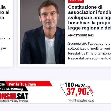
POLITICA
lla
Costituzione di
ro ai
associazioni fondi
ma
sviluppare aree ag
boschive, la propo
legge regionale de
26 OTTOBRE 2022
ania ha
e
Scongiurare l’abbandono e 
i per
sottoutilizzo di molti terreni
forestali dell’intero territo
Nasce dal perseguimento di