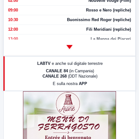
02:00
Nouvelle Vouge (Film)
09:00
Rosso e Nero (repliche)
10:30
Buonissimo Red Roger (repliche)
12:00
Fili Meridiani (repliche)
13:00
La Mappa dei Piaceri
14:00
LabNews
17:00
LabNews (replica)
LABTV
e anche sul digitale terrestre
18:30
Di Faccia e di Profilo (repliche)
CANALE 84
(in Campania)
CANALE 268
(DDT Nazionale)
19:30
LabNews (Diretta)
E sulla nostra
APP
21:00
Free Sport
23:00
LabNews (replica)