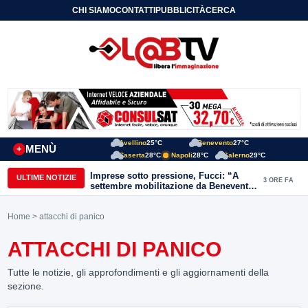
CHI SIAMO
CONTATTI
PUBBLICITÀ
CERCA
Avellino
25°C
Benevento
27°C
MENÙ
+
Caserta
28°C
Napoli
28°C
Salerno
29°C
Imprese sotto pressione, Fucci: “A
ULTIME NOTIZIE
3 ORE FA
settembre mobilitazione da Benevento
e Avellino”
Home
> attacchi di panico
ATTACCHI DI PANICO
Tutte le notizie, gli approfondimenti e gli aggiornamenti della
sezione.