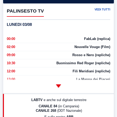
VEDI TUTTI
PALINSESTO TV
LUNEDI 03/08
00:00
FabLab (replica)
02:00
Nouvelle Vouge (Film)
09:00
Rosso e Nero (repliche)
10:30
Buonissimo Red Roger (repliche)
12:00
Fili Meridiani (repliche)
13:00
La Mappa dei Piaceri
14:00
LabNews
17:00
LabNews (replica)
LABTV
e anche sul digitale terrestre
18:30
Di Faccia e di Profilo (repliche)
CANALE 84
(in Campania)
CANALE 268
(DDT Nazionale)
19:30
LabNews (Diretta)
E sulla nostra
APP