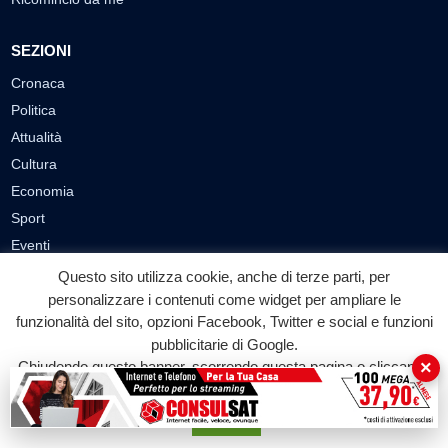
SEZIONI
Cronaca
Politica
Attualità
Cultura
Economia
Sport
Eventi
Questo sito utilizza cookie, anche di terze parti, per
VIDEO
personalizzare i contenuti come widget per ampliare le
funzionalità del sito, opzioni Facebook, Twitter e social e funzioni
Video Cronaca
pubblicitarie di Google.
Video Politica
×
Chiudendo questo banner, scorrendo questa pagina o cliccando
Video Attualità
su qualunque suo elemento acconsenti all'uso dei cookie.
Video Economia
Accetta
Video Cultura