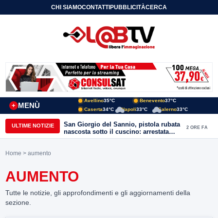
CHI SIAMO
CONTATTI
PUBBLICITÀ
CERCA
Avellino
35°C
Benevento
37°C
MENÙ
+
Caserta
34°C
Napoli
33°C
Salerno
33°C
San Giorgio del Sannio, pistola rubata
ULTIME NOTIZIE
2 ORE FA
nascosta sotto il cuscino: arrestata
51enne
Home
> aumento
AUMENTO
Tutte le notizie, gli approfondimenti e gli aggiornamenti della
sezione.