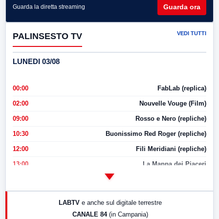
Guarda ora
Guarda la diretta streaming
VEDI TUTTI
PALINSESTO TV
LUNEDI 03/08
00:00
FabLab (replica)
02:00
Nouvelle Vouge (Film)
09:00
Rosso e Nero (repliche)
10:30
Buonissimo Red Roger (repliche)
12:00
Fili Meridiani (repliche)
13:00
La Mappa dei Piaceri
14:00
LabNews
17:00
LabNews (replica)
LABTV
e anche sul digitale terrestre
18:30
Di Faccia e di Profilo (repliche)
CANALE 84
(in Campania)