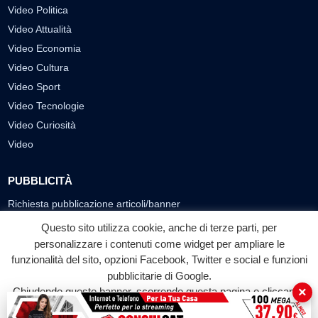
Video Politica
Video Attualità
Video Economia
Video Cultura
Video Sport
Video Tecnologie
Video Curiosità
Video
PUBBLICITÀ
Richiesta pubblicazione articoli/banner
Questo sito utilizza cookie, anche di terze parti, per
SEGUICI SUI SOCIAL
personalizzare i contenuti come widget per ampliare le
funzionalità del sito, opzioni Facebook, Twitter e social e funzioni
f
◎
▶
pubblicitarie di Google.
Facebook
Instagram
YouTube
×
Chiudendo questo banner, scorrendo questa pagina o cliccando
su qualunque suo elemento acconsenti all'uso dei cookie.