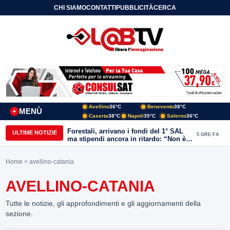
CHI SIAMO
CONTATTI
PUBBLICITÀ
CERCA
Avellino
36°C
Benevento
38°C
MENÙ
+
Caserta
38°C
Napoli
35°C
Salerno
36°C
Forestali, arrivano i fondi del 1° SAL
ULTIME NOTIZIE
5 ORE FA
ma stipendi ancora in ritardo: “Non è
più sostenibile”
Home
> avellino-catania
AVELLINO-CATANIA
Tutte le notizie, gli approfondimenti e gli aggiornamenti della
sezione.