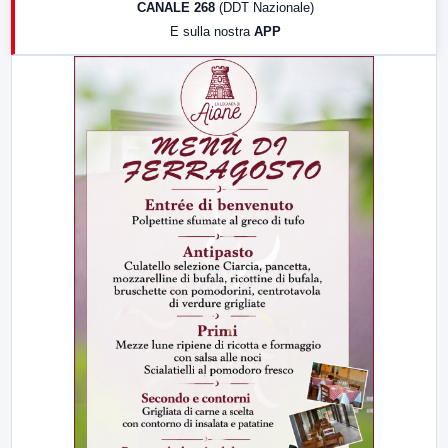
CANALE 268
(DDT Nazionale)
19:30
LabNews (Diretta)
E sulla nostra
APP
21:00
Free Sport
23:00
LabNews (replica)