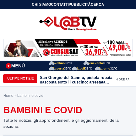
CHI SIAMO
CONTATTI
PUBBLICITÀ
CERCA
Avellino
36°C
Benevento
38°C
MENÙ
+
Caserta
35°C
Napoli
33°C
Salerno
32°C
San Giorgio del Sannio, pistola rubata
ULTIME NOTIZIE
4 ORE FA
nascosta sotto il cuscino: arrestata
51enne
Home
> bambini e covid
BAMBINI E COVID
Tutte le notizie, gli approfondimenti e gli aggiornamenti della
sezione.