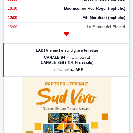
10:30
Buonissimo Red Roger (repliche)
12:00
Fili Meridiani (repliche)
13:00
La Mappa dei Piaceri
14:00
LabNews
17:00
LabNews (replica)
LABTV
e anche sul digitale terrestre
18:30
Di Faccia e di Profilo (repliche)
CANALE 84
(in Campania)
CANALE 268
(DDT Nazionale)
19:30
LabNews (Diretta)
E sulla nostra
APP
21:00
Free Sport
23:00
LabNews (replica)