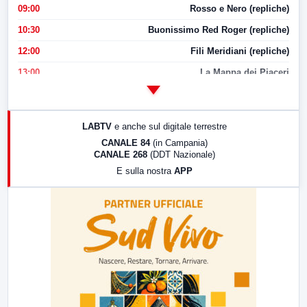
09:00
Rosso e Nero (repliche)
10:30
Buonissimo Red Roger (repliche)
12:00
Fili Meridiani (repliche)
13:00
La Mappa dei Piaceri
14:00
LabNews
17:00
LabNews (replica)
LABTV
e anche sul digitale terrestre
18:30
Di Faccia e di Profilo (repliche)
CANALE 84
(in Campania)
CANALE 268
(DDT Nazionale)
19:30
LabNews (Diretta)
E sulla nostra
APP
21:00
Free Sport
23:00
LabNews (replica)