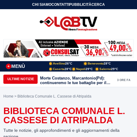
CHI SIAMO
CONTATTI
PUBBLICITÀ
CERCA
Avellino
26°C
Benevento
28°C
MENÙ
+
Caserta
28°C
Napoli
29°C
Salerno
29°C
Morte Costanzo, Marcantonio(Pd):
ULTIME NOTIZIE
3 ORE FA
continueremo le tue battaglie per il
Sannio
Home
> Biblioteca Comunale L. Cassese di Atripalda
BIBLIOTECA COMUNALE L.
CASSESE DI ATRIPALDA
Tutte le notizie, gli approfondimenti e gli aggiornamenti della
sezione.