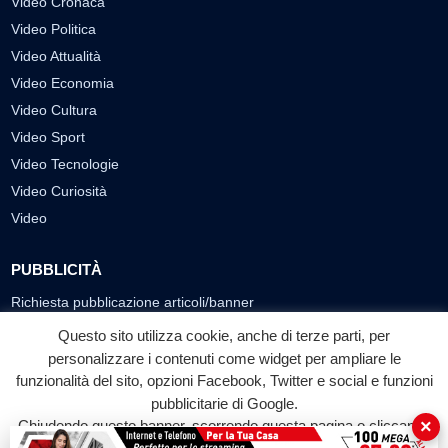
Video Cronaca
Video Politica
Video Attualità
Video Economia
Video Cultura
Video Sport
Video Tecnologie
Video Curiosità
Video
PUBBLICITÀ
Richiesta pubblicazione articoli/banner
Questo sito utilizza cookie, anche di terze parti, per
SEGUICI SUI SOCIAL
personalizzare i contenuti come widget per ampliare le
funzionalità del sito, opzioni Facebook, Twitter e social e funzioni
f
◎
▶
pubblicitarie di Google.
Facebook
Instagram
YouTube
×
Chiudendo questo banner, scorrendo questa pagina o cliccando