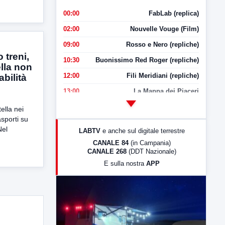
00:00
FabLab (replica)
02:00
Nouvelle Vouge (Film)
09:00
Rosso e Nero (repliche)
 treni,
10:30
Buonissimo Red Roger (repliche)
lla non
12:00
Fili Meridiani (repliche)
bilità
13:00
La Mappa dei Piaceri
14:00
LabNews
ella nei
asporti su
17:00
LabNews (replica)
Nel
LABTV
e anche sul digitale terrestre
18:30
Di Faccia e di Profilo (repliche)
CANALE 84
(in Campania)
CANALE 268
(DDT Nazionale)
19:30
LabNews (Diretta)
E sulla nostra
APP
21:00
Free Sport
23:00
LabNews (replica)