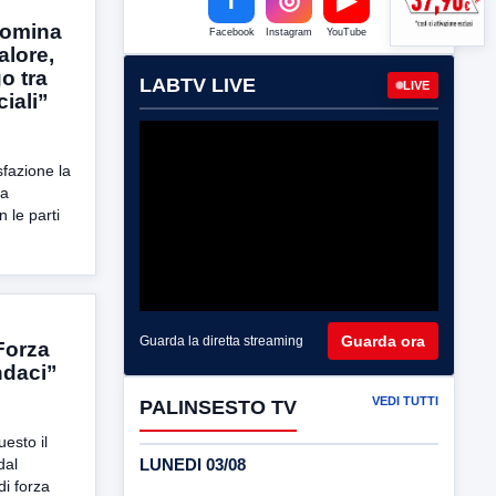
Nomina
Facebook
Instagram
YouTube
alore,
o tra
LABTV LIVE
LIVE
iali”
fazione la
 a
n le parti
Guarda ora
Guarda la diretta streaming
 Forza
indaci”
VEDI TUTTI
PALINSESTO TV
uesto il
LUNEDI 03/08
dal
di forza