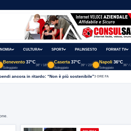
NOMIA
CULTURA
SPORT
PALINSESTO
FORMAT TV
Benevento
37°C
Caserta
37°C
Napoli
36°C
38° / 18°
39° / 23°
36° /
Soleggiato
Soleggiato
Soleggiato
ipendi ancora in ritardo: “Non è più sostenibile”
3 ORE FA
ione.