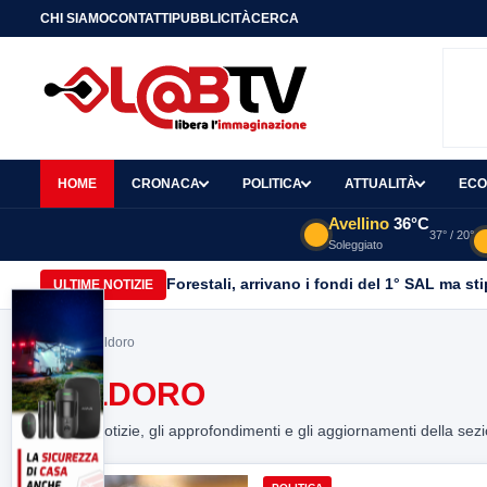
CHI SIAMO
CONTATTI
PUBBLICITÀ
CERCA
HOME
CRONACA
POLITICA
ATTUALITÀ
ECO
Avellino
36°C
37° / 20°
Soleggiato
Forestali, arrivano i fondi del 1° SAL ma st
ULTIME NOTIZIE
Home
> caldoro
CALDORO
Tutte le notizie, gli approfondimenti e gli aggiornamenti della sez