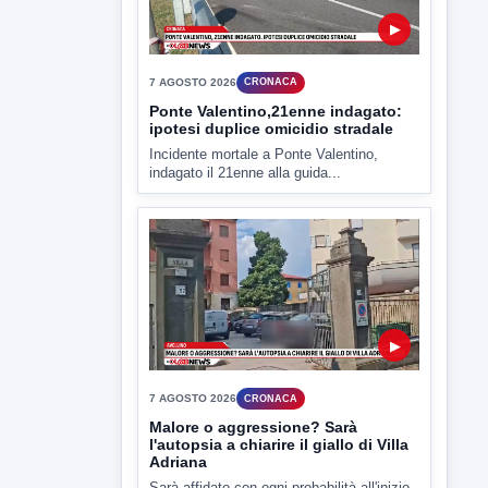
Miasmi e Calore, l'ASL parla
attraverso il Comune
Nessuna nuova moria di pesci e nessuna
criticità igienico-sanitaria nel...
▶
7 AGOSTO 2026
CRONACA
Ponte Valentino,21enne indagato:
ipotesi duplice omicidio stradale
Incidente mortale a Ponte Valentino,
indagato il 21enne alla guida...