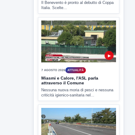
▶
7 AGOSTO 2026
SPORT BENEVENTO
Benevento Calcio: Le scelte di
Floro Flores per il debutto di Coppa
Italia
Il Benevento è pronto al debutto di Coppa
Italia. Scelte...
▶
7 AGOSTO 2026
ATTUALITÀ