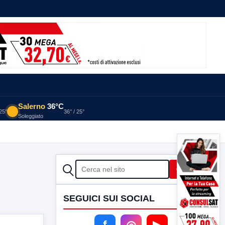
Salerno
36°C
 25°
36° / 25°
Soleggiato
CERCA
Cerca
SEGUICI SUI SOCIAL
f
◎
▶