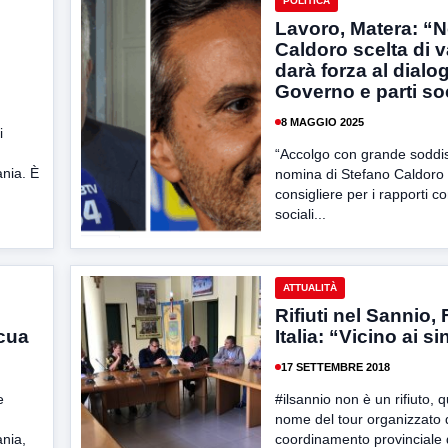
POLITICA
Lavoro, Matera: “
Caldoro scelta di v
darà forza al dialog
Governo e parti soc
8 MAGGIO 2025
i
“Accolgo con grande soddis
nia. È
nomina di Stefano Caldoro
consigliere per i rapporti co
sociali...
ATTUALITÀ
Rifiuti nel Sannio,
icua
Italia: “Vicino ai s
17 SETTEMBRE 2018
e
#ilsannio non è un rifiuto, q
nome del tour organizzato 
nia,
coordinamento provinciale 