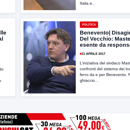
Italia e...
POLITICA
lle
Benevento| Disagio
al
Del Vecchio: Maste
esente da responsa
21 APRILE 2017
L’iniziativa del sindaco Mast
confronti del sistema dei tr
to
ferro da e per Benevento. 
ghiaccio...
n