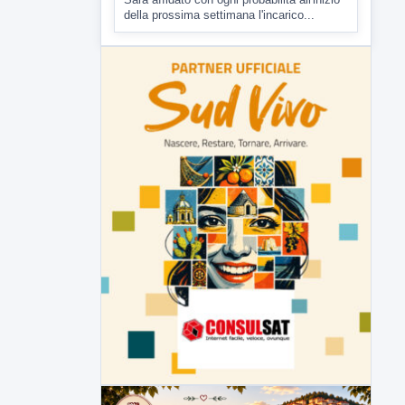
▶
7 AGOSTO 2026
CRONACA
Malore o aggressione? Sarà
l'autopsia a chiarire il giallo di Villa
Adriana
Sarà affidato con ogni probabilità all'inizio
della prossima settimana l'incarico...