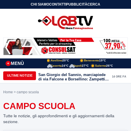
CHI SIAMO
CONTATTI
PUBBLICITÀ
CERCA
Avellino
20°C
Benevento
19°C
MENÙ
+
Caserta
24°C
Napoli
27°C
Salerno
26°C
San Giorgio del Sannio, marciapiede
ULTIME NOTIZIE
14 ORE FA
di via Falcone e Borsellino: Zampetti e
Lombardi replicano alle polemiche
Home
> campo scuola
CAMPO SCUOLA
Tutte le notizie, gli approfondimenti e gli aggiornamenti della
sezione.