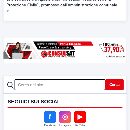
Protezione Civile”, promosso dall’Amministrazione comunale
in...
CERCA
Cerca
SEGUICI SUI SOCIAL
f
◎
▶
Facebook
Instagram
YouTube