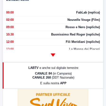
00:00
FabLab (replica)
02:00
Nouvelle Vouge (Film)
09:00
Rosso e Nero (repliche)
10:30
Buonissimo Red Roger (repliche)
12:00
Fili Meridiani (repliche)
13:00
La Mappa dei Piaceri
14:00
LabNews
17:00
LabNews (replica)
LABTV
e anche sul digitale terrestre
18:30
Di Faccia e di Profilo (repliche)
CANALE 84
(in Campania)
CANALE 268
(DDT Nazionale)
19:30
LabNews (Diretta)
E sulla nostra
APP
21:00
Free Sport
23:00
LabNews (replica)