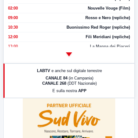
02:00
Nouvelle Vouge (Film)
09:00
Rosso e Nero (repliche)
10:30
Buonissimo Red Roger (repliche)
12:00
Fili Meridiani (repliche)
13:00
La Mappa dei Piaceri
14:00
LabNews
17:00
LabNews (replica)
LABTV
e anche sul digitale terrestre
18:30
Di Faccia e di Profilo (repliche)
CANALE 84
(in Campania)
CANALE 268
(DDT Nazionale)
19:30
LabNews (Diretta)
E sulla nostra
APP
21:00
Free Sport
23:00
LabNews (replica)