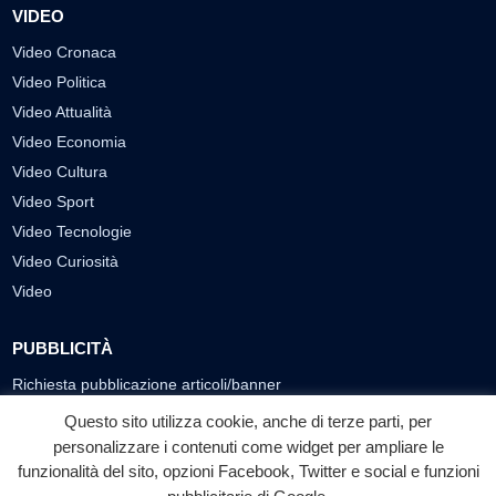
VIDEO
Video Cronaca
Video Politica
Video Attualità
Video Economia
Video Cultura
Video Sport
Video Tecnologie
Video Curiosità
Video
PUBBLICITÀ
Richiesta pubblicazione articoli/banner
Questo sito utilizza cookie, anche di terze parti, per
SEGUICI SUI SOCIAL
personalizzare i contenuti come widget per ampliare le
funzionalità del sito, opzioni Facebook, Twitter e social e funzioni
f
◎
▶