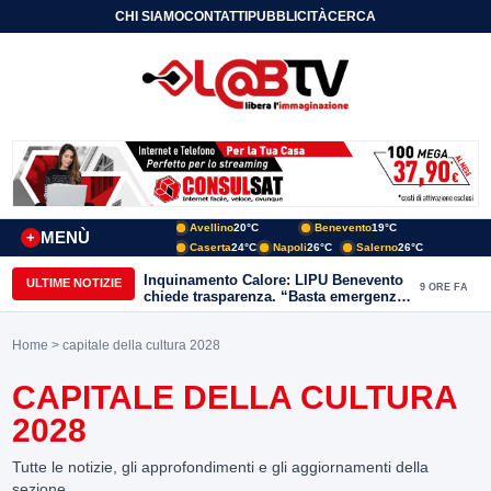
CHI SIAMO
CONTATTI
PUBBLICITÀ
CERCA
Avellino
20°C
Benevento
19°C
MENÙ
+
Caserta
24°C
Napoli
26°C
Salerno
26°C
Inquinamento Calore: LIPU Benevento
ULTIME NOTIZIE
9 ORE FA
chiede trasparenza. “Basta emergenze:
non possiamo continuare a trattare i
nostri corsi d’acqua come semplici
Home
> capitale della cultura 2028
canali di scarico
CAPITALE DELLA CULTURA
2028
Tutte le notizie, gli approfondimenti e gli aggiornamenti della
sezione.