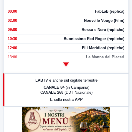
00:00
FabLab (replica)
02:00
Nouvelle Vouge (Film)
09:00
Rosso e Nero (repliche)
10:30
Buonissimo Red Roger (repliche)
12:00
Fili Meridiani (repliche)
13:00
La Mappa dei Piaceri
14:00
LabNews
17:00
LabNews (replica)
LABTV
e anche sul digitale terrestre
18:30
Di Faccia e di Profilo (repliche)
CANALE 84
(in Campania)
CANALE 268
(DDT Nazionale)
19:30
LabNews (Diretta)
E sulla nostra
APP
21:00
Free Sport
23:00
LabNews (replica)