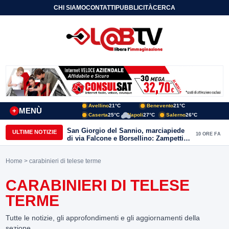
CHI SIAMO
CONTATTI
PUBBLICITÀ
CERCA
Avellino
21°C
Benevento
21°C
MENÙ
+
Caserta
25°C
Napoli
27°C
Salerno
26°C
San Giorgio del Sannio, marciapiede
ULTIME NOTIZIE
10 ORE FA
di via Falcone e Borsellino: Zampetti e
Lombardi replicano alle polemiche
Home
> carabinieri di telese terme
CARABINIERI DI TELESE
TERME
Tutte le notizie, gli approfondimenti e gli aggiornamenti della
sezione.