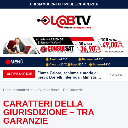
CHI SIAMO
CONTATTI
PUBBLICITÀ
CERCA
Avellino
20°C
Benevento
18°C
MENÙ
+
Caserta
23°C
Napoli
25°C
Salerno
26°C
Fiume Calore, schiuma e moria di
ULTIME NOTIZIE
7 ORE FA
pesci: Borrelli interroga i Ministri.
“Benevento paga l’assenza del
depuratore
Home
> caratteri della Giurisdizione – Tra Garanzie
CARATTERI DELLA
GIURISDIZIONE – TRA
GARANZIE