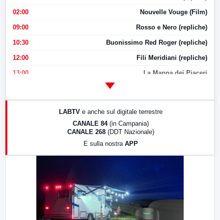
02:00
Nouvelle Vouge (Film)
09:00
Rosso e Nero (repliche)
10:30
Buonissimo Red Roger (repliche)
12:00
Fili Meridiani (repliche)
13:00
La Mappa dei Piaceri
14:00
LabNews
17:00
LabNews (replica)
LABTV
e anche sul digitale terrestre
18:30
Di Faccia e di Profilo (repliche)
CANALE 84
(in Campania)
CANALE 268
(DDT Nazionale)
19:30
LabNews (Diretta)
E sulla nostra
APP
21:00
Free Sport
23:00
LabNews (replica)