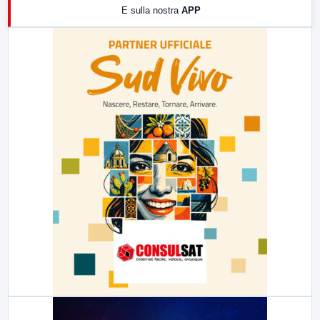
E sulla nostra
APP
21:00
Free Sport
23:00
LabNews (replica)