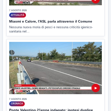
7 AGOSTO 2026
ATTUALITÀ
Miasmi e Calore, l'ASL parla attraverso il Comune
Nessuna nuova moria di pesci e nessuna criticità igienico-
sanitaria nel...
▶
7 AGOSTO 2026
CRONACA
Ponte Valentino,21enne indagato: ipotesi duplice