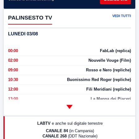
VEDI TUTTI
PALINSESTO TV
LUNEDI 03/08
00:00
FabLab (replica)
02:00
Nouvelle Vouge (Film)
09:00
Rosso e Nero (repliche)
10:30
Buonissimo Red Roger (repliche)
12:00
Fili Meridiani (repliche)
13:00
La Mappa dei Piaceri
14:00
LabNews
17:00
LabNews (replica)
LABTV
e anche sul digitale terrestre
18:30
Di Faccia e di Profilo (repliche)
CANALE 84
(in Campania)
CANALE 268
(DDT Nazionale)
19:30
LabNews (Diretta)