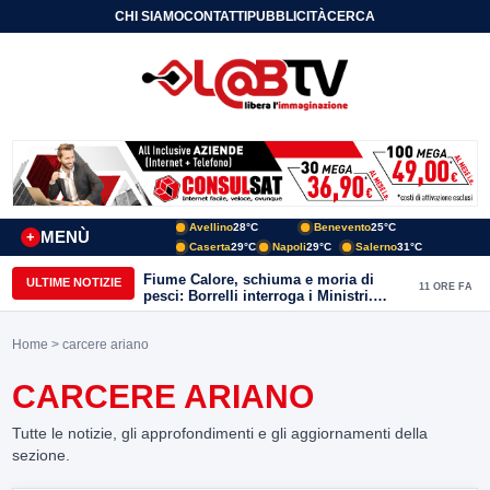
CHI SIAMO
CONTATTI
PUBBLICITÀ
CERCA
Avellino
28°C
Benevento
25°C
MENÙ
+
Caserta
29°C
Napoli
29°C
Salerno
31°C
Fiume Calore, schiuma e moria di
ULTIME NOTIZIE
11 ORE FA
pesci: Borrelli interroga i Ministri.
“Benevento paga l’assenza del
depuratore
Home
> carcere ariano
CARCERE ARIANO
Tutte le notizie, gli approfondimenti e gli aggiornamenti della
sezione.