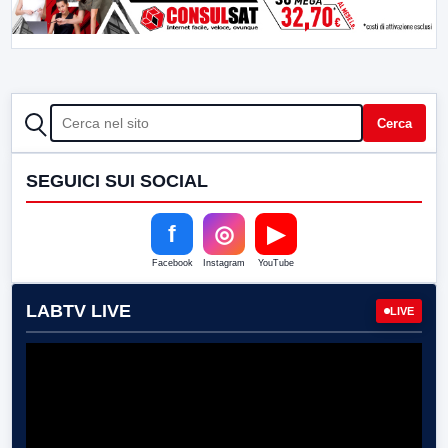
CERCA
Cerca
SEGUICI SUI SOCIAL
f
◎
▶
Facebook
Instagram
YouTube
LABTV LIVE
LIVE