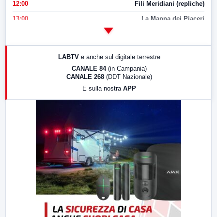
12:00
Fili Meridiani (repliche)
13:00
La Mappa dei Piaceri
14:00
LabNews
17:00
LabNews (replica)
LABTV
e anche sul digitale terrestre
18:30
Di Faccia e di Profilo (repliche)
CANALE 84
(in Campania)
CANALE 268
(DDT Nazionale)
19:30
LabNews (Diretta)
E sulla nostra
APP
21:00
Free Sport
23:00
LabNews (replica)