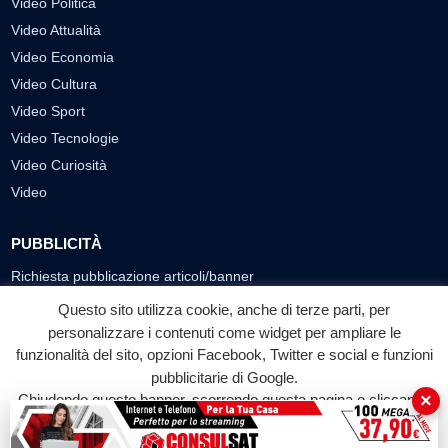
Video Politica
Video Attualità
Video Economia
Video Cultura
Video Sport
Video Tecnologie
Video Curiosità
Video
PUBBLICITÀ
Richiesta pubblicazione articoli/banner
Questo sito utilizza cookie, anche di terze parti, per
SEGUICI SUI SOCIAL
personalizzare i contenuti come widget per ampliare le
f
◎
▶
funzionalità del sito, opzioni Facebook, Twitter e social e funzioni
pubblicitarie di Google.
Facebook
Instagram
YouTube
×
Chiudendo questo banner, scorrendo questa pagina o cliccando
su qualunque suo elemento acconsenti all'uso dei cookie.