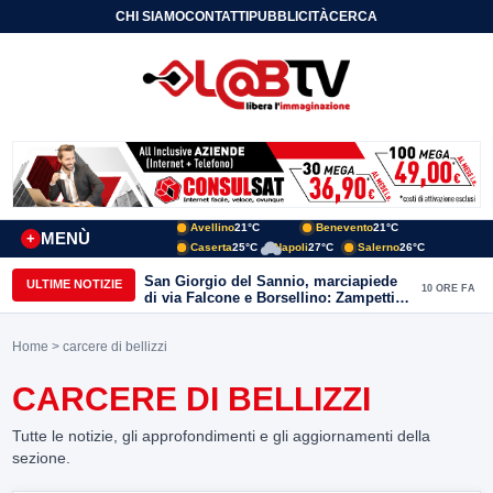
CHI SIAMO
CONTATTI
PUBBLICITÀ
CERCA
Avellino
21°C
Benevento
21°C
MENÙ
+
Caserta
25°C
Napoli
27°C
Salerno
26°C
San Giorgio del Sannio, marciapiede
ULTIME NOTIZIE
10 ORE FA
di via Falcone e Borsellino: Zampetti e
Lombardi replicano alle polemiche
Home
> carcere di bellizzi
CARCERE DI BELLIZZI
Tutte le notizie, gli approfondimenti e gli aggiornamenti della
sezione.