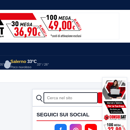
Salerno
33°C
 26°
33° / 26°
Poco nuvoloso
CERCA
Cerca
SEGUICI SUI SOCIAL
f
◎
▶