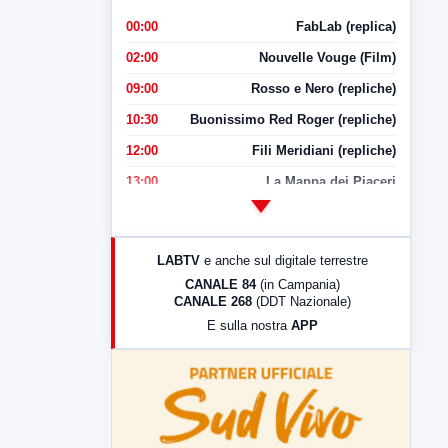
00:00
FabLab (replica)
02:00
Nouvelle Vouge (Film)
09:00
Rosso e Nero (repliche)
10:30
Buonissimo Red Roger (repliche)
12:00
Fili Meridiani (repliche)
13:00
La Mappa dei Piaceri
14:00
LabNews
17:00
LabNews (replica)
LABTV
e anche sul digitale terrestre
18:30
Di Faccia e di Profilo (repliche)
CANALE 84
(in Campania)
CANALE 268
(DDT Nazionale)
19:30
LabNews (Diretta)
E sulla nostra
APP
21:00
Free Sport
23:00
LabNews (replica)