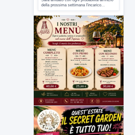
▶
7 AGOSTO 2026
CRONACA
Malore o aggressione? Sarà
l'autopsia a chiarire il giallo di Villa
Adriana
Sarà affidato con ogni probabilità all'inizio
della prossima settimana l'incarico...