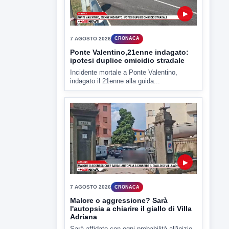
criticità igienico-sanitaria nel...
▶
7 AGOSTO 2026
CRONACA
Ponte Valentino,21enne indagato:
ipotesi duplice omicidio stradale
Incidente mortale a Ponte Valentino,
indagato il 21enne alla guida...