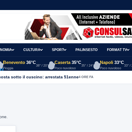
NOMIA
CULTURA
SPORT
PALINSESTO
FORMAT TV
Benevento
36°C
Caserta
35°C
Napoli
33°C
38° / 20°
35° / 24°
33° /
Pioggia
Poco nuvoloso
Poco nuvoloso
osta sotto il cuscino: arrestata 51enne
4 ORE FA
ione.