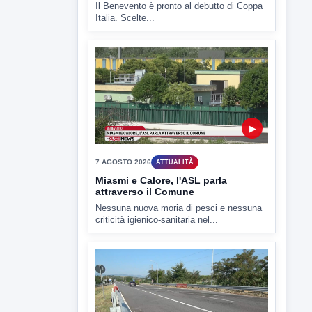
▶
7 AGOSTO 2026
SPORT BENEVENTO
Benevento Calcio: Le scelte di
Floro Flores per il debutto di Coppa
Italia
Il Benevento è pronto al debutto di Coppa
Italia. Scelte...
▶
7 AGOSTO 2026
ATTUALITÀ
Miasmi e Calore, l'ASL parla
attraverso il Comune
Nessuna nuova moria di pesci e nessuna