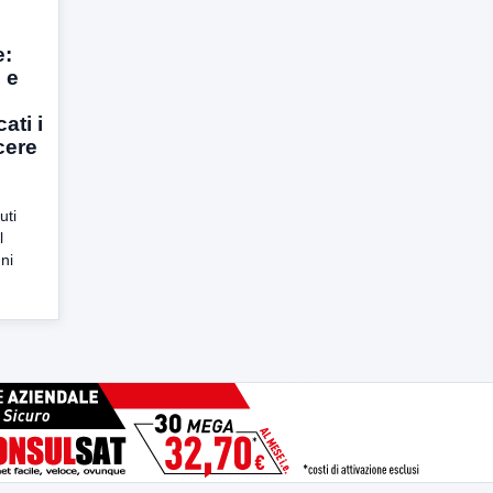
e:
e e
ati i
rcere
uti
l
ni