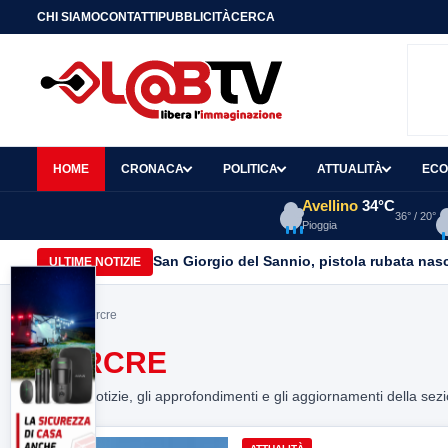
CHI SIAMO
CONTATTI
PUBBLICITÀ
CERCA
HOME
CRONACA
POLITICA
ATTUALITÀ
ECO
Avellino
34°C
36° / 20°
Pioggia
San Giorgio del Sannio, pistola rubata nasc
ULTIME NOTIZIE
Home
> carcre
CARCRE
Tutte le notizie, gli approfondimenti e gli aggiornamenti della sez