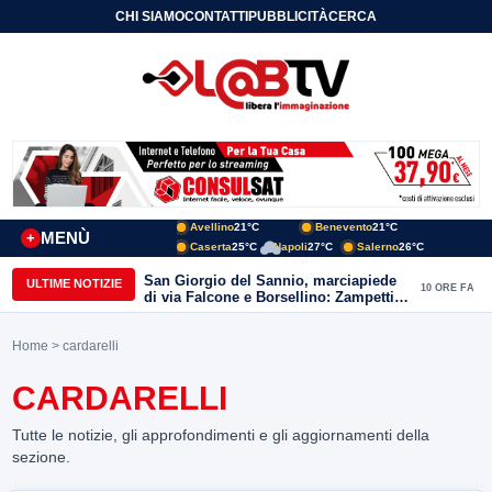
CHI SIAMO
CONTATTI
PUBBLICITÀ
CERCA
Avellino
21°C
Benevento
21°C
MENÙ
+
Caserta
25°C
Napoli
27°C
Salerno
26°C
San Giorgio del Sannio, marciapiede
ULTIME NOTIZIE
10 ORE FA
di via Falcone e Borsellino: Zampetti e
Lombardi replicano alle polemiche
Home
> cardarelli
CARDARELLI
Tutte le notizie, gli approfondimenti e gli aggiornamenti della
sezione.