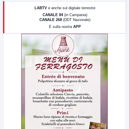
17:00
LabNews (replica)
LABTV
e anche sul digitale terrestre
18:30
Di Faccia e di Profilo (repliche)
CANALE 84
(in Campania)
CANALE 268
(DDT Nazionale)
19:30
LabNews (Diretta)
E sulla nostra
APP
21:00
Free Sport
23:00
LabNews (replica)