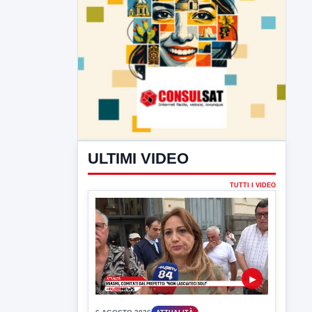
ULTIMI VIDEO
TUTTI I VIDEO
▶
6 AGOSTO 2026
ATTUALITÀ
Miasmi, Comitati dal Prefetto: non
lasciateci soli
Comitati dal Prefetto Moscarella. Oltre a