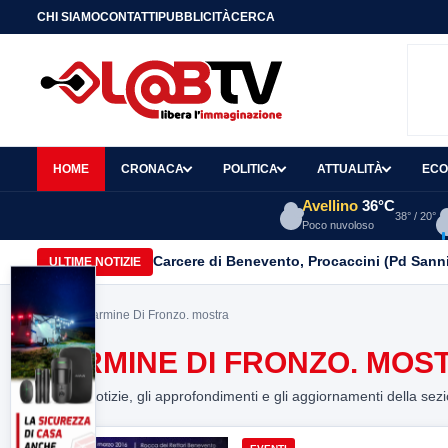
CHI SIAMO
CONTATTI
PUBBLICITÀ
CERCA
HOME
CRONACA
POLITICA
ATTUALITÀ
ECO
Avellino
36°C
38° / 20°
Poco nuvoloso
Carcere di Benevento, Procaccini (Pd Sanni
ULTIME NOTIZIE
Home
> Carmine Di Fronzo. mostra
CARMINE DI FRONZO. MOS
Tutte le notizie, gli approfondimenti e gli aggiornamenti della sez