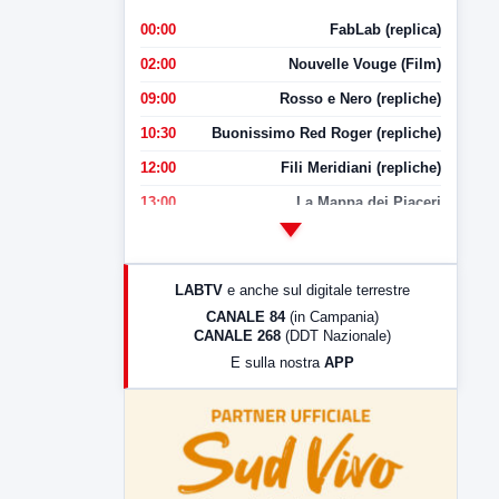
00:00
FabLab (replica)
02:00
Nouvelle Vouge (Film)
09:00
Rosso e Nero (repliche)
10:30
Buonissimo Red Roger (repliche)
12:00
Fili Meridiani (repliche)
13:00
La Mappa dei Piaceri
14:00
LabNews
17:00
LabNews (replica)
LABTV
e anche sul digitale terrestre
18:30
Di Faccia e di Profilo (repliche)
CANALE 84
(in Campania)
CANALE 268
(DDT Nazionale)
19:30
LabNews (Diretta)
E sulla nostra
APP
21:00
Free Sport
23:00
LabNews (replica)