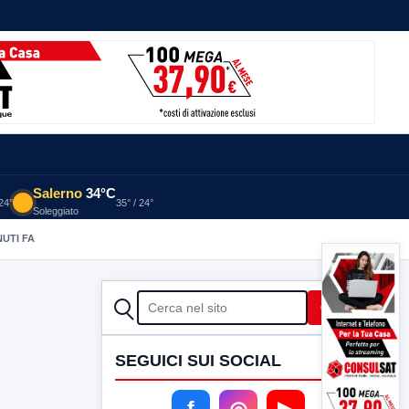
Salerno
34°C
 24°
35° / 24°
Soleggiato
NUTI FA
CERCA
Cerca
SEGUICI SUI SOCIAL
f
◎
▶