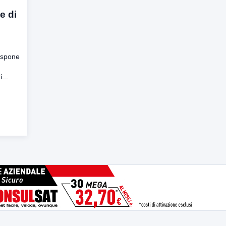
e di
espone
...