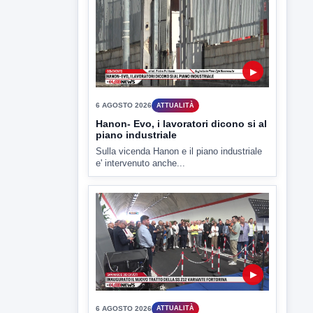
▶
6 AGOSTO 2026
ATTUALITÀ
Hanon- Evo, i lavoratori dicono si al
piano industriale
Sulla vicenda Hanon e il piano industriale
e' intervenuto anche...
▶
6 AGOSTO 2026
ATTUALITÀ
Inaugurato il nuovo tratto della
SS212 Variante Fortorina
Un nuovo tassello per la viabilità del