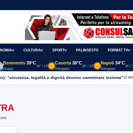
NOMIA
CULTURA
SPORT
PALINSESTO
FORMAT TV
Benevento
39°C
Caserta
36°C
Napoli
34°C
39° / 19°
36° / 22°
35° /
Pioggia
Soleggiato
Soleggiato
o): “sicurezza, legalità e dignità devono camminare insieme”
25 MI
TRA
ione.