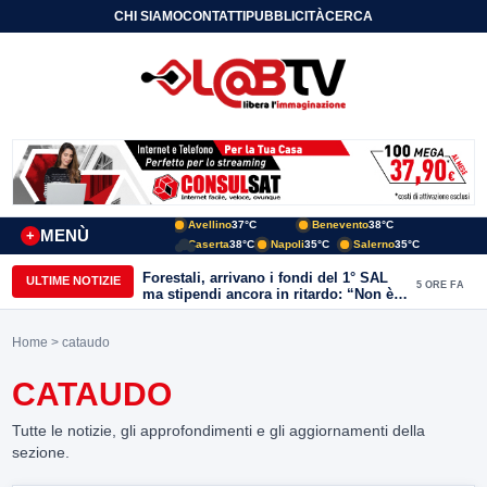
CHI SIAMO
CONTATTI
PUBBLICITÀ
CERCA
Avellino
37°C
Benevento
38°C
MENÙ
+
Caserta
38°C
Napoli
35°C
Salerno
35°C
Forestali, arrivano i fondi del 1° SAL
ULTIME NOTIZIE
5 ORE FA
ma stipendi ancora in ritardo: “Non è
più sostenibile”
Home
> cataudo
CATAUDO
Tutte le notizie, gli approfondimenti e gli aggiornamenti della
sezione.