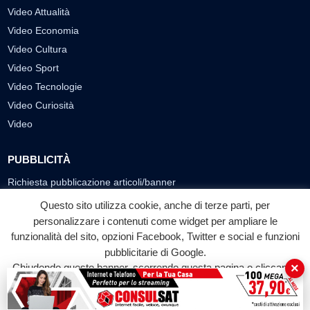
Video Attualità
Video Economia
Video Cultura
Video Sport
Video Tecnologie
Video Curiosità
Video
PUBBLICITÀ
Richiesta pubblicazione articoli/banner
Questo sito utilizza cookie, anche di terze parti, per
SEGUICI SUI SOCIAL
personalizzare i contenuti come widget per ampliare le
funzionalità del sito, opzioni Facebook, Twitter e social e funzioni
f
◎
▶
pubblicitarie di Google.
Facebook
Instagram
YouTube
×
Chiudendo questo banner, scorrendo questa pagina o cliccando
su qualunque suo elemento acconsenti all'uso dei cookie.
© 2026 LABTV - Tutti i diritti riservati
Accetta