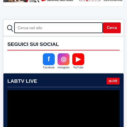
CERCA
Cerca
SEGUICI SUI SOCIAL
f
◎
▶
Facebook
Instagram
YouTube
LABTV LIVE
LIVE