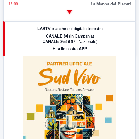
13:00
La Mappa dei Piaceri
14:00
LabNews
17:00
LabNews (replica)
LABTV
e anche sul digitale terrestre
18:30
Di Faccia e di Profilo (repliche)
CANALE 84
(in Campania)
CANALE 268
(DDT Nazionale)
19:30
LabNews (Diretta)
E sulla nostra
APP
21:00
Free Sport
23:00
LabNews (replica)