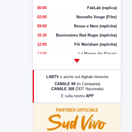
00:00
FabLab (replica)
02:00
Nouvelle Vouge (Film)
09:00
Rosso e Nero (repliche)
10:30
Buonissimo Red Roger (repliche)
12:00
Fili Meridiani (repliche)
13:00
La Mappa dei Piaceri
14:00
LabNews
17:00
LabNews (replica)
LABTV
e anche sul digitale terrestre
18:30
Di Faccia e di Profilo (repliche)
CANALE 84
(in Campania)
CANALE 268
(DDT Nazionale)
19:30
LabNews (Diretta)
E sulla nostra
APP
21:00
Free Sport
23:00
LabNews (replica)