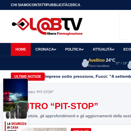
CHI SIAMO
CONTATTI
PUBBLICITÀ
CERCA
HOME
CRONACA
POLITICA
ATTUALITÀ
ECO
Avellino
24°C
37° / 19°
Poco nuvoloso
Imprese sotto pressione, Fucci: “A settemb
ULTIME NOTIZIE
Home
> Centro “PIT-STOP”
CENTRO “PIT-STOP”
Tutte le notizie, gli approfondimenti e gli aggiornamenti della sez