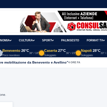
NOMIA
CULTURA
SPORT
PALINSESTO
FORMAT TV
Benevento
26°C
Caserta
27°C
Napoli
28°C
38° / 18°
36° / 23°
33° /
Poco nuvoloso
Soleggiato
Soleggiato
re mobilitazione da Benevento e Avellino”
4 ORE FA
ione.