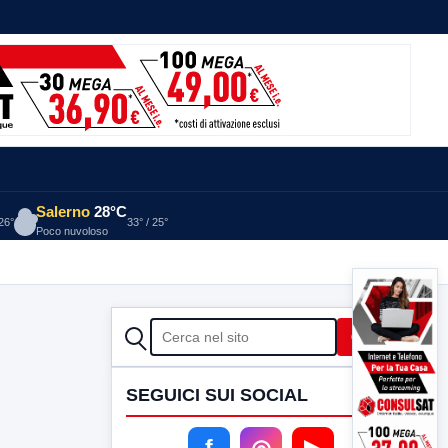
Salerno
28°C
 26°
33° / 25°
Poco nuvoloso
CERCA
Cerca
SEGUICI SUI SOCIAL
f
◎
▶