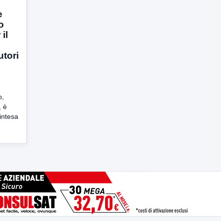
e
o
il
utori
o,
, è
’intesa