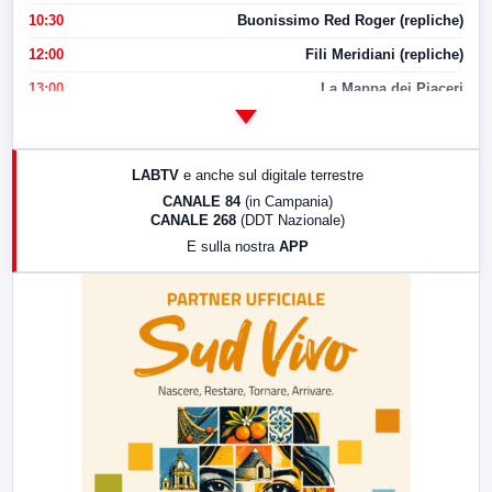
10:30
Buonissimo Red Roger (repliche)
12:00
Fili Meridiani (repliche)
13:00
La Mappa dei Piaceri
14:00
LabNews
17:00
LabNews (replica)
LABTV
e anche sul digitale terrestre
18:30
Di Faccia e di Profilo (repliche)
CANALE 84
(in Campania)
CANALE 268
(DDT Nazionale)
19:30
LabNews (Diretta)
E sulla nostra
APP
21:00
Free Sport
23:00
LabNews (replica)