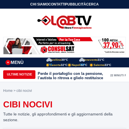
CHI SIAMO
CONTATTI
PUBBLICITÀ
CERCA
Avellino
30°C
Benevento
31°C
MENÙ
+
Caserta
32°C
Napoli
32°C
Salerno
33°C
Perde il portafoglio con la pensione,
ULTIME NOTIZIE
22 MINUTI FA
l’autista lo ritrova e glielo restituisce
Home
> cibi nocivi
CIBI NOCIVI
Tutte le notizie, gli approfondimenti e gli aggiornamenti della
sezione.