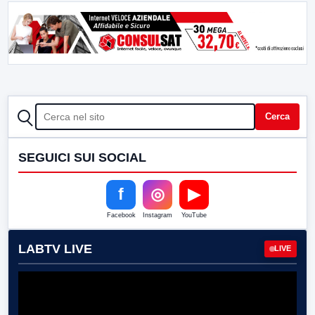
CERCA
Cerca
SEGUICI SUI SOCIAL
f
◎
▶
Facebook
Instagram
YouTube
LABTV LIVE
LIVE