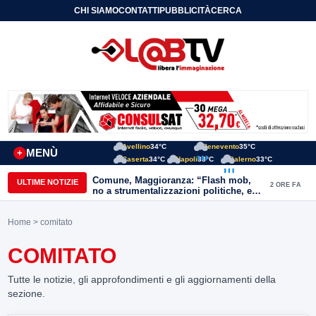
CHI SIAMO
CONTATTI
PUBBLICITÀ
CERCA
Avellino
34°C
Benevento
35°C
MENÙ
+
Caserta
34°C
Napoli
33°C
Salerno
33°C
Comune, Maggioranza: “Flash mob,
ULTIME NOTIZIE
2 ORE FA
no a strumentalizzazioni politiche, ex
assessori non fingano di cadere dalle
nubi”
Home
> comitato
COMITATO
Tutte le notizie, gli approfondimenti e gli aggiornamenti della
sezione.