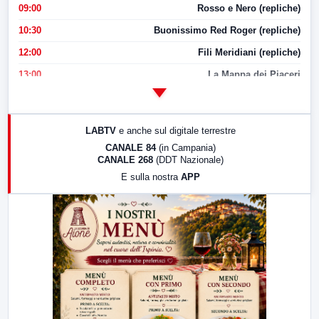
09:00
Rosso e Nero (repliche)
10:30
Buonissimo Red Roger (repliche)
12:00
Fili Meridiani (repliche)
13:00
La Mappa dei Piaceri
14:00
LabNews
17:00
LabNews (replica)
LABTV
e anche sul digitale terrestre
18:30
Di Faccia e di Profilo (repliche)
CANALE 84
(in Campania)
CANALE 268
(DDT Nazionale)
19:30
LabNews (Diretta)
E sulla nostra
APP
21:00
Free Sport
23:00
LabNews (replica)