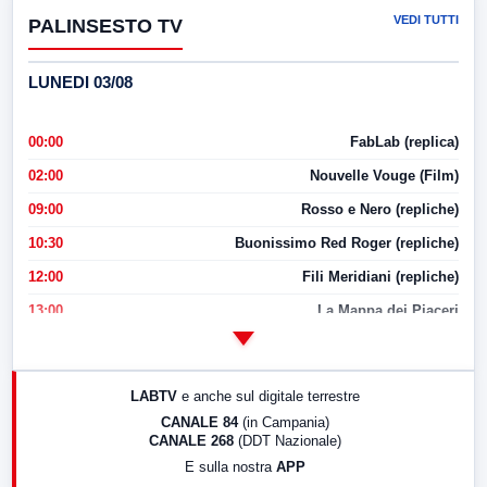
VEDI TUTTI
PALINSESTO TV
LUNEDI 03/08
00:00
FabLab (replica)
02:00
Nouvelle Vouge (Film)
09:00
Rosso e Nero (repliche)
10:30
Buonissimo Red Roger (repliche)
12:00
Fili Meridiani (repliche)
13:00
La Mappa dei Piaceri
14:00
LabNews
17:00
LabNews (replica)
LABTV
e anche sul digitale terrestre
18:30
Di Faccia e di Profilo (repliche)
CANALE 84
(in Campania)
CANALE 268
(DDT Nazionale)
19:30
LabNews (Diretta)
E sulla nostra
APP
21:00
Free Sport