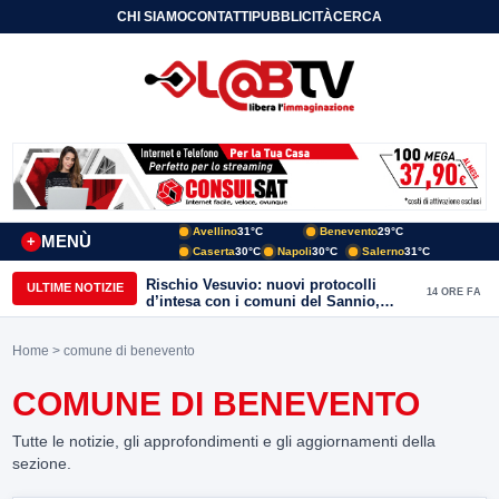
CHI SIAMO
CONTATTI
PUBBLICITÀ
CERCA
Avellino
31°C
Benevento
29°C
MENÙ
+
Caserta
30°C
Napoli
30°C
Salerno
31°C
Rischio Vesuvio: nuovi protocolli
ULTIME NOTIZIE
14 ORE FA
d’intesa con i comuni del Sannio,
firmato il protocollo con Arpaise
Home
> comune di benevento
COMUNE DI BENEVENTO
Tutte le notizie, gli approfondimenti e gli aggiornamenti della
sezione.